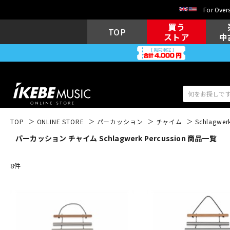
For Overs
買う
TOP
ストア
中
TOP
ONLINE STORE
パーカッション
チャイム
Schlagwerk
パーカッション チャイム Schlagwerk Percussion 商品一覧
アコギ/エレ
エレキギター
アコ
8
件
キーボード
電子ピアノ