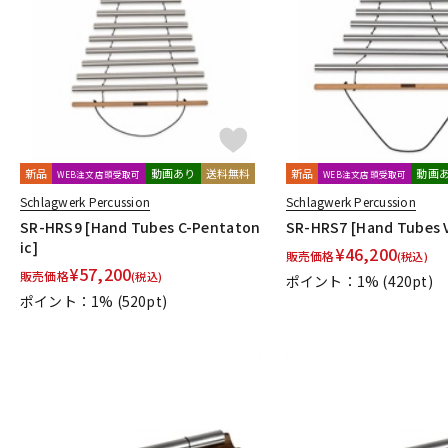
DJ機器
DTM
中古
ヴィンテー
新品
動画あり
送料無料
新品
動画
WEB注文店頭受取可
WEB注文店頭受取可
Schlagwerk Percussion
Schlagwerk Percussion
SR-HRS9 [Hand Tubes C-Pentaton
SR-HRS7 [Hand Tubes 
ic]
¥
46,200
販売価格
(税込)
¥
57,200
販売価格
(税込)
ポイント：1%
(420pt)
ポイント：1%
(520pt)