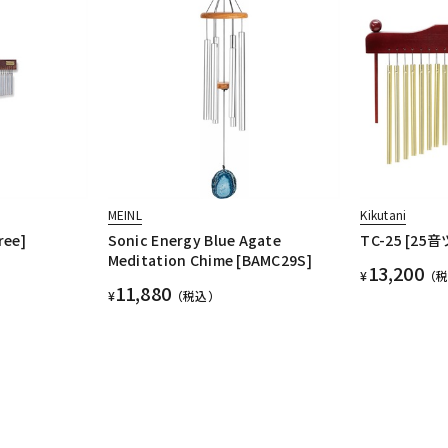
MEINL
Kikutani
ree]
Sonic Energy Blue Agate
TC-25 [2
Meditation Chime [BAMC29S]
13,200
¥
（
11,880
¥
（税込）