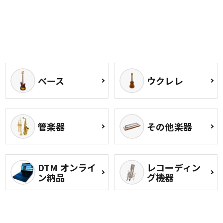
ベース
ウクレレ
管楽器
その他楽器
DTM オンライ
レコーディン
ン納品
グ機器