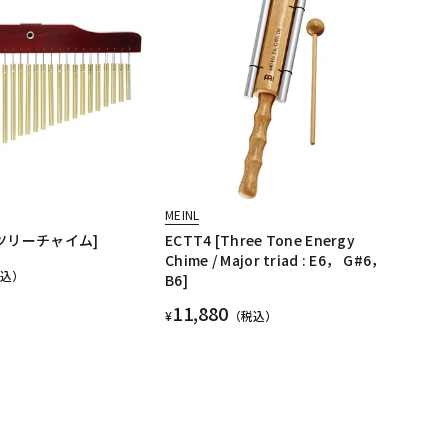
MEINL
5音ツリーチャイム]
ECTT4 [Three Tone Energy
Chime / Major triad : E6， G#6，
税込）
B6]
11,880
¥
（税込）