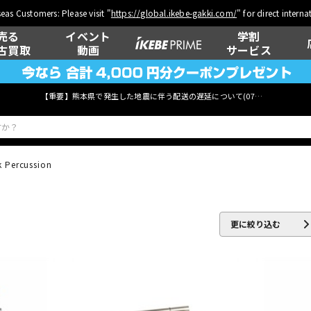
eas Customers: Please visit "
https://global.ikebe-gakki.com/
" for direct intern
売る
イベント
学割
古買取
動画
サービス
【重要】熊本県で発生した地震に伴う配送の遅延について(
07月29日
更新)
 Percussion
ベース
ウクレレ
更に絞り込む
管楽器
その他楽器