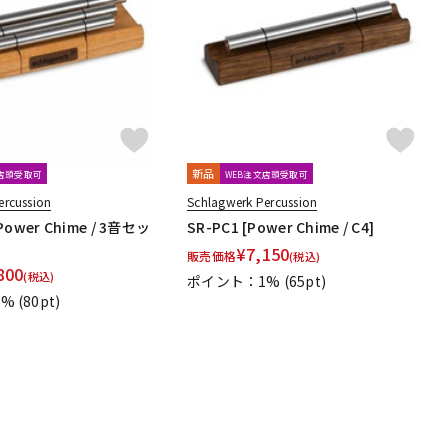
配信/ライブ
楽器アクセサ
機器
リ
新品
文店頭受取可
WEB注文店頭受取可
ercussion
Schlagwerk Percussion
[Power Chime / 3音セッ
SR-PC1 [Power Chime / C4]
¥
7,150
販売価格
(税込)
800
(税込)
ポイント：1%
(65pt)
1%
(80pt)