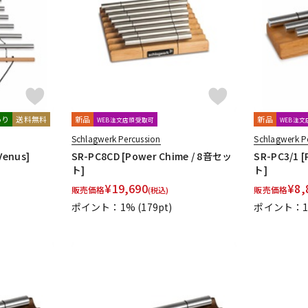
DTM オンラ
レコーディン
イン納品
グ機器
ジ
あり
送料無料
新品
新品
WEB注文店頭受取可
WEB注
Schlagwerk Percussion
Schlagwerk P
Venus]
SR-PC8CD [Power Chime / 8音セッ
SR-PC3/1 
ト]
ト]
¥
19,690
¥
8,
販売価格
販売価格
(税込)
ポイント：1%
(179pt)
ポイント：