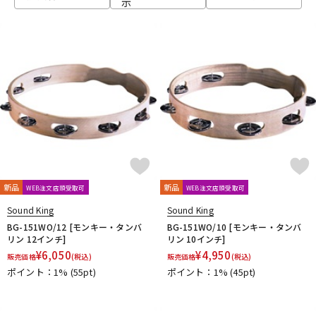
示
ベース
ウクレレ
ドラム
パーカッション
キーボード
電子ピアノ
管楽器
その他楽器
新品
新品
WEB注文店頭受取可
WEB注文店頭受取可
Sound King
Sound King
アンプ
エフェクター
BG-151WO/12 [モンキー・タンバ
BG-151WO/10 [モンキー・タンバ
リン 12インチ]
リン 10インチ]
¥
6,050
¥
4,950
販売価格
(税込)
販売価格
(税込)
ポイント：1%
(55pt)
ポイント：1%
(45pt)
DJ機器
DTM