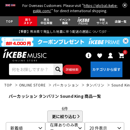
For Overseas Customers: Please visit "
https://global.ikebe-
gakki.com/
" for direct international shipping.
買う
売る
イベント
学割
TOP
店舗一覧
ストア
中古買取
動画
サービス
【重要】熊本県で発生した地震に伴う配送の遅延について(
07月29日
更新)
0
詳細検索
TOP
ONLINE STORE
パーカッション
タンバリン
Sound Ki
パーカッション タンバリン Sound King 商品一覧
6
件
更に絞り込む
エレキギター
アコギ/エレアコ
在庫ありのみ表
新着順
20 件表示