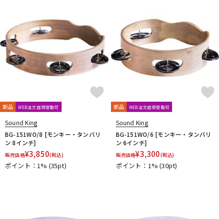
DTM オンライン納品
レコーディング機器
配信/ライブ機器
楽器アクセサリ
中古
ヴィンテージ
新品
新品
WEB注文店頭受取可
WEB注文店頭受取可
Sound King
Sound King
BG-151WO/8 [モンキー・タンバリ
BG-151WO/6 [モンキー・タンバリ
ン 8インチ]
ン 6インチ]
¥
3,850
¥
3,300
販売価格
(税込)
販売価格
(税込)
ポイント：1%
(35pt)
ポイント：1%
(30pt)