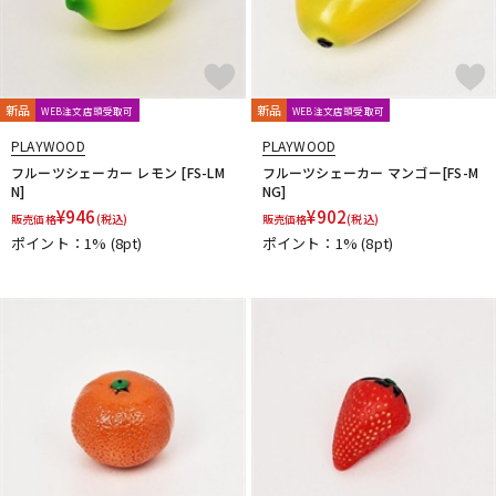
新品
新品
WEB注文店頭受取可
WEB注文店頭受取可
PLAYWOOD
PLAYWOOD
フルーツシェーカー レモン [FS-LM
フルーツシェーカー マンゴー[FS-M
N]
NG]
¥
946
¥
902
販売価格
(税込)
販売価格
(税込)
ポイント：1%
(8pt)
ポイント：1%
(8pt)