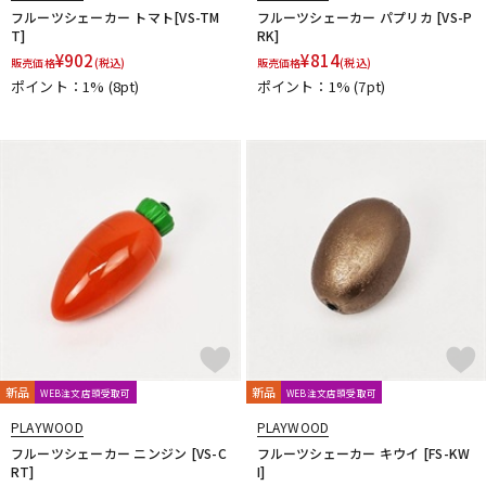
フルーツシェーカー トマト[VS-TM
フルーツシェーカー パプリカ [VS-P
T]
RK]
¥
902
¥
814
販売価格
(税込)
販売価格
(税込)
ポイント：1%
(8pt)
ポイント：1%
(7pt)
新品
新品
WEB注文店頭受取可
WEB注文店頭受取可
PLAYWOOD
PLAYWOOD
フルーツシェーカー ニンジン [VS-C
フルーツシェーカー キウイ [FS-KW
RT]
I]