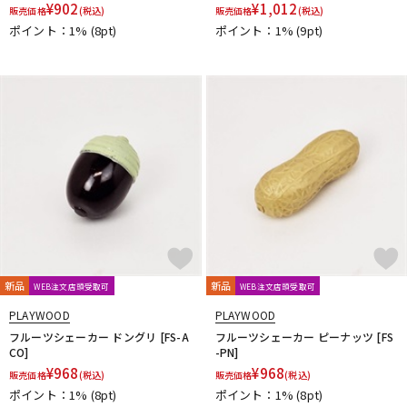
¥
902
¥
1,012
販売価格
(税込)
販売価格
(税込)
ポイント：1%
(8pt)
ポイント：1%
(9pt)
新品
新品
WEB注文店頭受取可
WEB注文店頭受取可
PLAYWOOD
PLAYWOOD
フルーツシェーカー ドングリ [FS-A
フルーツシェーカー ピーナッツ [FS
CO]
-PN]
¥
968
¥
968
販売価格
(税込)
販売価格
(税込)
ポイント：1%
(8pt)
ポイント：1%
(8pt)