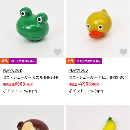
ドラム
パーカッション
キーボード
電子ピアノ
管楽器
その他楽器
新品
新品
WEB注文店頭受取可
WEB注文店頭受取可
PLAYWOOD
PLAYWOOD
アンプ
エフェクター
ミニ・シェーカー カエル [MNS-FR]
ミニ・シェーカー アヒル [MNS-DC]
¥
968
¥
968
販売価格
(税込)
販売価格
(税込)
ポイント：1%
(8pt)
ポイント：1%
(8pt)
DJ機器
DTM
DTM オンライン納品
レコーディング機器