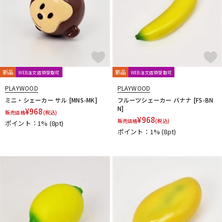
配信/ライブ機器
楽器アクセサリ
中古
ヴィンテージ
新品
新品
WEB注文店頭受取可
WEB注文店頭受取可
PLAYWOOD
PLAYWOOD
ミニ・シェーカー サル [MNS-MK]
フルーツシェーカー バナナ [FS-BN
N]
¥
968
販売価格
(税込)
¥
968
販売価格
(税込)
ポイント：1%
(8pt)
ポイント：1%
(8pt)