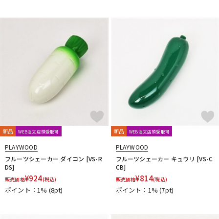
新品
新品
WEB注文店頭受取可
WEB注文店頭受取可
PLAYWOOD
PLAYWOOD
フルーツシェーカー ダイコン [VS-R
フルーツシェーカー キュウリ [VS-C
DS]
CB]
¥
924
¥
814
販売価格
(税込)
販売価格
(税込)
ポイント：1%
(8pt)
ポイント：1%
(7pt)