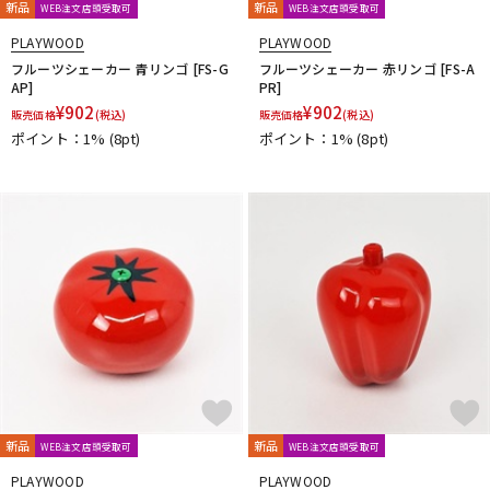
新品
新品
WEB注文店頭受取可
WEB注文店頭受取可
PLAYWOOD
PLAYWOOD
フルーツシェーカー 青リンゴ [FS-G
フルーツシェーカー 赤リンゴ [FS-A
AP]
PR]
¥
902
¥
902
販売価格
(税込)
販売価格
(税込)
ポイント：1%
(8pt)
ポイント：1%
(8pt)
新品
新品
WEB注文店頭受取可
WEB注文店頭受取可
PLAYWOOD
PLAYWOOD