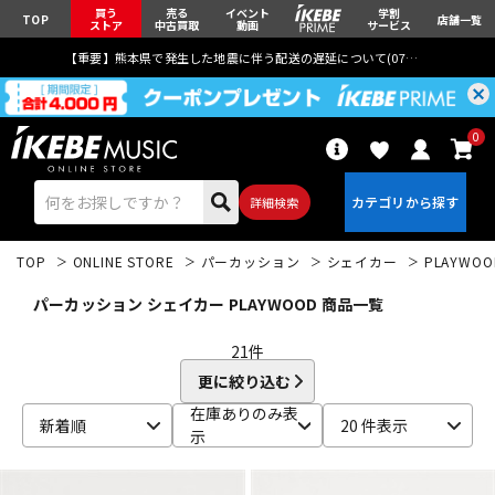
買う
売る
イベント
学割
TOP
店舗一覧
ストア
中古買取
動画
サービス
【重要】熊本県で発生した地震に伴う配送の遅延について(
07月29日
更新)
0
詳細検索
TOP
ONLINE STORE
パーカッション
シェイカー
PLAYWOO
パーカッション シェイカー PLAYWOOD 商品一覧
21
件
更に絞り込む
エレキギター
アコギ/エレアコ
在庫ありのみ表
新着順
20 件表示
示
ベース
ウクレレ