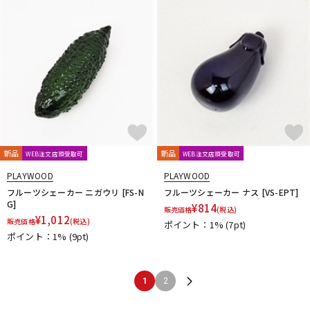
新品
新品
WEB注文店頭受取可
WEB注文店頭受取可
PLAYWOOD
PLAYWOOD
フルーツシェーカー ニガウリ [FS-N
フルーツシェーカー ナス [VS-EPT]
G]
¥
814
販売価格
(税込)
¥
1,012
販売価格
(税込)
ポイント：1%
(7pt)
ポイント：1%
(9pt)
1
2