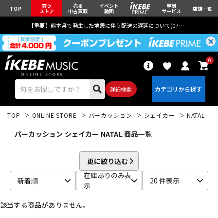
買う
売る
イベント
学割
TOP
店舗一覧
ストア
中古買取
動画
サービス
【重要】熊本県で発生した地震に伴う配送の遅延について(
07月29日
更新)
0
詳細検索
TOP
ONLINE STORE
パーカッション
シェイカー
NATAL
パーカッション シェイカー NATAL 商品一覧
更に絞り込む
エレキギター
アコギ/エレアコ
在庫ありのみ表
新着順
20 件表示
示
該当する商品がありません。
ベース
ウクレレ