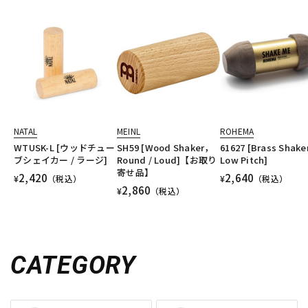
NATAL
MEINL
ROHEMA
WTUSK-L [ウッドチュー
SH59 [Wood Shaker，
61627 [Brass Shake
ブシェイカー / ラージ]
Round / Loud]【お取り
Low Pitch]
寄せ品】
2,420
2,640
¥
（税込）
¥
（税込）
2,860
¥
（税込）
CATEGORY