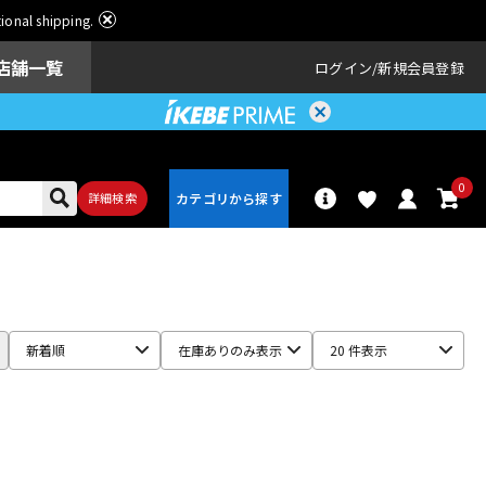
ational shipping.
店舗一覧
ログイン
新規会員登録
0
詳細検索
パーカッショ
ドラム
ン
新着順
在庫ありのみ表示
20 件表示
アンプ
エフェクター