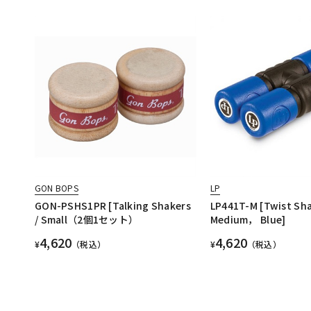
GON BOPS
LP
GON-PSHS1PR [Talking Shakers
LP441T-M [Twist Sh
/ Small（2個1セット）
Medium， Blue]
4,620
4,620
¥
（税込）
¥
（税込）