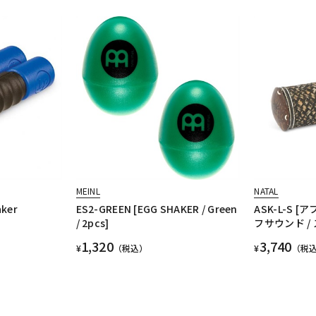
MEINL
NATAL
aker
ES2-GREEN [EGG SHAKER / Green
ASK-L-S 
/ 2pcs]
フサウンド /
1,320
3,740
¥
（税込）
¥
（税