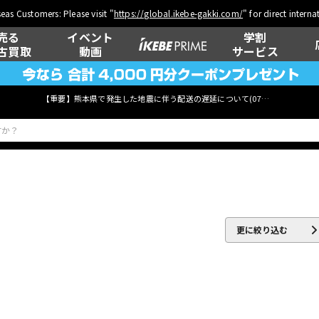
eas Customers: Please visit "
https://global.ikebe-gakki.com/
" for direct intern
売る
イベント
学割
古買取
動画
サービス
【重要】熊本県で発生した地震に伴う配送の遅延について(
07月29日
更新)
ベース
ウクレレ
更に絞り込む
管楽器
その他楽器