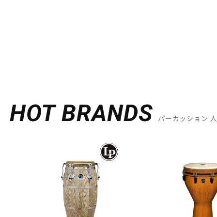
DJ機器
DTM
中古
ヴィンテー
HOT BRANDS
パーカッション 