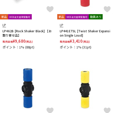
新品
新品
動画あり
WEB注文店頭受取可
WEB注文店頭受取可
LP
LP
LP462B [Rock Shaker Black] 【お
LP441ETSL [Twist Shaker Expansi
取り寄せ品】
on Single Loud]
¥
9,680
¥
3,410
販売価格
(税込)
販売価格
(税込)
ポイント：1%
(88pt)
ポイント：1%
(31pt)