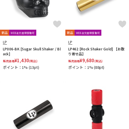
新品
新品
WEB注文店頭受取可
WEB注文店頭受取可
LP
LP
LP006-BK [Sugar Skull Shaker / Bl
LP462 [Rock Shaker Gold] 【お取
ack]
り寄せ品】
¥
1,430
¥
9,680
販売価格
(税込)
販売価格
(税込)
ポイント：1%
(13pt)
ポイント：1%
(88pt)