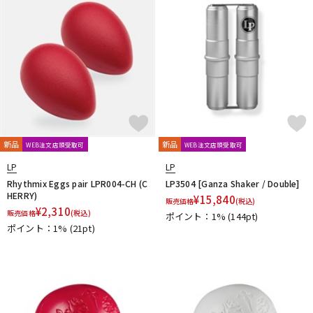
新品
新品
WEB注文店頭受取可
WEB注文店頭受取可
LP
LP
Rhythmix Eggs pair LPR004-CH (C
LP3504 [Ganza Shaker / Double]
HERRY)
¥
15,840
販売価格
(税込)
¥
2,310
販売価格
(税込)
ポイント：1%
(144pt)
ポイント：1%
(21pt)