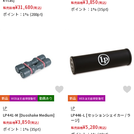
k-itas]
¥
3,850
販売価格
(税込)
¥
31,680
販売価格
(税込)
ポイント：1%
(35pt)
ポイント：1%
(288pt)
新品
動画あり
新品
WEB注文店頭受取可
WEB注文店頭受取可
LP
LP
LP441-M [Duoshake Medium]
LP446-L [セッションシェイカー /ラ
ージ]
¥
3,850
販売価格
(税込)
¥
5,280
販売価格
(税込)
ポイント：1%
(35pt)