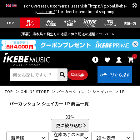
For Overseas Customers: Please visit "
https://global.ikebe-
gakki.com/
" for direct international shipping.
買う
売る
イベント
学割
TOP
店舗一覧
ストア
中古買取
動画
サービス
【重要】熊本県で発生した地震に伴う配送の遅延について(
07月29日
更新)
0
詳細検索
TOP
ONLINE STORE
パーカッション
シェイカー
LP
パーカッション シェイカー LP 商品一覧
33
件
更に絞り込む
エレキギター
アコギ/エレアコ
在庫ありのみ表
新着順
20 件表示