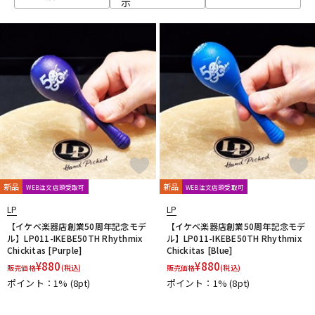
示
ベース
ウクレレ
ドラム
パーカッション
キーボード
電子ピアノ
管楽器
その他楽器
新品
新品
WEB注文店頭受取可
WEB注文店頭受取可
LP
LP
アンプ
エフェクター
【イケベ楽器店創業50周年記念モデ
【イケベ楽器店創業50周年記念モデ
ル】LP011-IKEBE50TH Rhythmix
ル】LP011-IKEBE50TH Rhythmix
Chickitas [Purple]
Chickitas [Blue]
¥
880
¥
880
販売価格
(税込)
販売価格
(税込)
DJ機器
DTM
ポイント：1%
(8pt)
ポイント：1%
(8pt)