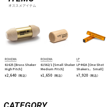
オススメアイテム
ROHEMA
ROHEMA
LP
61625 [Brass Shaker
61562/1 [Small Shaker
LP442A [One Shot
High Pitch]
Medium Pitch]
Shakers， Small]
2,640
1,650
7,920
¥
（税込）
¥
（税込）
¥
（税込）
CATEGORY