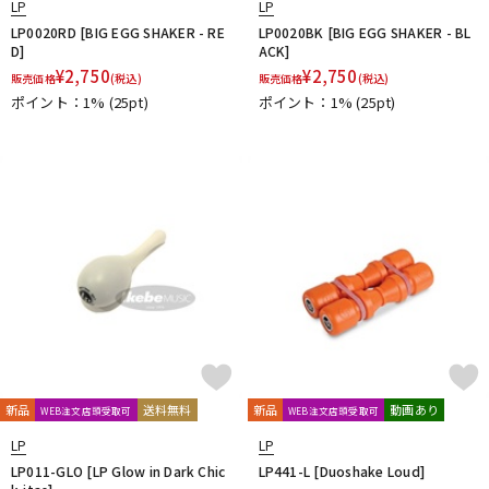
LP
LP
LP0020RD [BIG EGG SHAKER - RE
LP0020BK [BIG EGG SHAKER - BL
D]
ACK]
¥
2,750
¥
2,750
販売価格
(税込)
販売価格
(税込)
ポイント：1%
(25pt)
ポイント：1%
(25pt)
新品
送料無料
新品
動画あり
WEB注文店頭受取可
WEB注文店頭受取可
LP
LP
LP011-GLO [LP Glow in Dark Chic
LP441-L [Duoshake Loud]