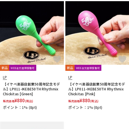
DTM オンライン納品
レコーディング機器
配信/ライブ機器
楽器アクセサリ
中古
ヴィンテージ
新品
新品
WEB注文店頭受取可
WEB注文店頭受取可
LP
LP
【イケベ楽器店創業50周年記念モデ
【イケベ楽器店創業50周年記念モデ
ル】LP011-IKEBE50TH Rhythmix
ル】LP011-IKEBE50TH Rhythmix
Chickitas [Green]
Chickitas [Pink]
¥
880
¥
880
販売価格
(税込)
販売価格
(税込)
ポイント：1%
(8pt)
ポイント：1%
(8pt)