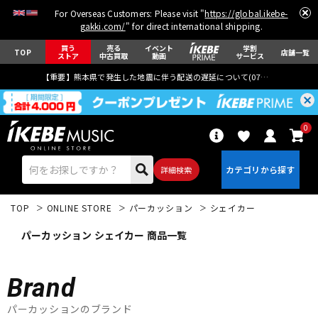
For Overseas Customers: Please visit "
https://global.ikebe-
gakki.com/
" for direct international shipping.
買う
売る
イベント
学割
TOP
店舗一覧
ストア
中古買取
動画
サービス
【重要】熊本県で発生した地震に伴う配送の遅延について(
07月29日
更新)
0
詳細検索
TOP
ONLINE STORE
パーカッション
シェイカー
パーカッション シェイカー 商品一覧
Brand
エレキギター
アコギ/エレアコ
パーカッションのブランド