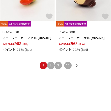
新品
新品
WEB注文店頭受取可
WEB注文店頭受取可
PLAYWOOD
PLAYWOOD
ミニ・シェーカー アヒル [MNS-DC]
ミニ・シェーカー サル [MNS-MK]
¥
968
¥
968
販売価格
(税込)
販売価格
(税込)
ポイント：1%
(8pt)
ポイント：1%
(8pt)
...
1
2
3
10