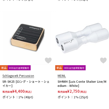
新品
新品
WEB注文店頭受取可
WEB注文店頭受取可
Schlagwerk Percussion
MEINL
SR-SK25 [ロング・ショート・シェ
SH4WH [Luis Conte Shaker Live/M
イカー]
edium - White]
¥
4,400
¥
2,750
販売価格
(税込)
販売価格
(税込)
ポイント：1%
(40pt)
ポイント：1%
(25pt)