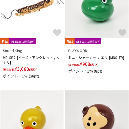
新品
新品
WEB注文店頭受取可
WEB注文店頭受取可
Sound King
PLAYWOOD
ME-SR2 [ビーズ・アンクレット / ク
ミニ・シェーカー カエル [MNS-FR]
ナリ]
¥
968
販売価格
(税込)
¥
3,080
販売価格
(税込)
ポイント：1%
(8pt)
ポイント：1%
(28pt)