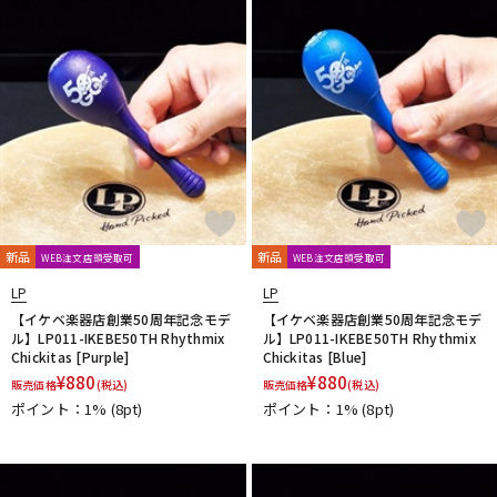
新品
新品
WEB注文店頭受取可
WEB注文店頭受取可
LP
LP
【イケベ楽器店創業50周年記念モデ
【イケベ楽器店創業50周年記念モデ
ル】LP011-IKEBE50TH Rhythmix
ル】LP011-IKEBE50TH Rhythmix
Chickitas [Purple]
Chickitas [Blue]
¥
880
¥
880
販売価格
(税込)
販売価格
(税込)
ポイント：1%
(8pt)
ポイント：1%
(8pt)