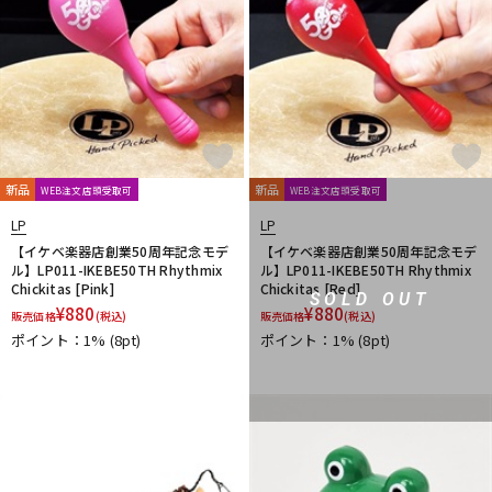
新品
新品
WEB注文店頭受取可
WEB注文店頭受取可
LP
LP
【イケベ楽器店創業50周年記念モデ
【イケベ楽器店創業50周年記念モデ
ル】LP011-IKEBE50TH Rhythmix
ル】LP011-IKEBE50TH Rhythmix
Chickitas [Pink]
Chickitas [Red]
SOLD OUT
¥
880
¥
880
販売価格
(税込)
販売価格
(税込)
ポイント：1%
(8pt)
ポイント：1%
(8pt)