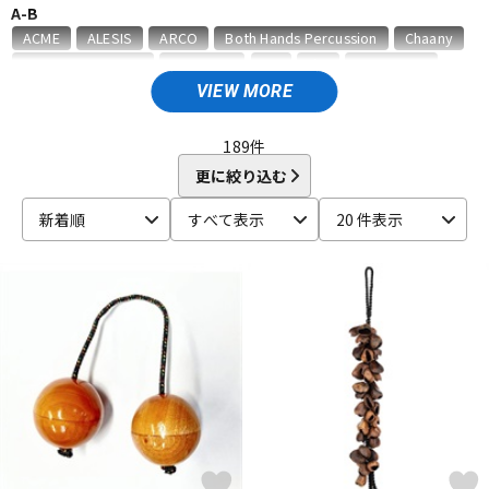
A-B
ベース
ウクレレ
ACME
ALESIS
ARCO
Both Hands Percussion
Chaany
CONTEMPORANEA
Decora43
DG
dw
GON BOPS
HARD CASE
HERCULES
HUGH TRACEY KALIMBA
J.Leiva
VIEW MORE
ドラム
パーカッション
J.P.CARLOS
K.M.K
KC
KEO PERCUSSION
KEPLINGER DRUMS
Kikutani
KORG
189
件
L-P
更に絞り込む
キーボード
電子ピアノ
La Rosa Percussion
LiME
LP
MAHALO
MAPEX
新着順
すべて表示
20 件表示
MAXTONE
MEINL
Melody Merry
NATAL
No Brand
NUVO
ONETONE
ORTEGA
PAiSTe
PANLAND
Pearl
管楽器
その他楽器
PICK BOY
PLAYWOOD
PRIMA HANDPAN
Protection Racket
R-Y
アンプ
エフェクター
REMO
RhythmTech
ROHEMA
Roland
SABIAN
Schlagwerk Percussion
SONOR
Sound King
SoundKing
SUZUKI
TAMA
TELLO
TOCA
TREE WORKS
DJ機器
DTM
TYCOON PERCUSSION
UFIP
unknown
YAMAHA
他