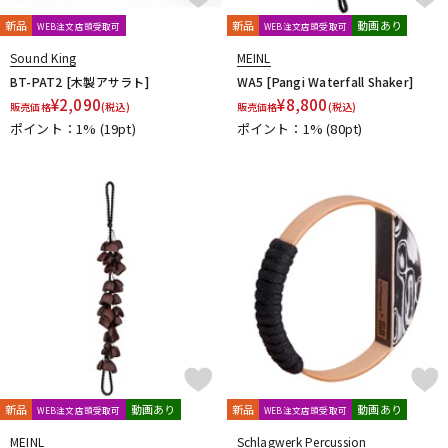
エスペランサ
キョーリツ
喜楽器ガンクドラム
小出 koide
DTM オンライン納品
レコーディング機器
MAJIDDRUMS
新品
新品
動画あり
WEB注文店頭受取可
WEB注文店頭受取可
Sound King
MEINL
BT-PAT2 [木製アサラト]
WA5 [Pangi Waterfall Shaker]
配信/ライブ機器
楽器アクセサリ
¥
2,090
¥
8,800
販売価格
(税込)
販売価格
(税込)
ポイント：1%
(19pt)
ポイント：1%
(80pt)
中古
ヴィンテージ
新品
動画あり
新品
動画あり
WEB注文店頭受取可
WEB注文店頭受取可
MEINL
Schlagwerk Percussion