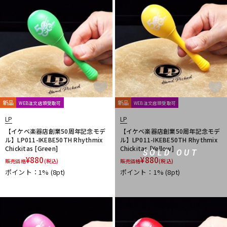
新品
新品
WEB注文店頭受取可
WEB注文店頭受取可
LP
LP
【イケベ楽器店創業50周年記念モデ
【イケベ楽器店創業50周年記念モデ
ル】LP011-IKEBE50TH Rhythmix
ル】LP011-IKEBE50TH Rhythmix
Chickitas [Green]
Chickitas [Yellow]
SOLD OUT
¥
880
¥
880
販売価格
(税込)
販売価格
(税込)
ポイント：1%
(8pt)
ポイント：1%
(8pt)