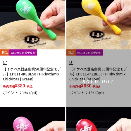
配信/ライブ機器
楽器アクセサリ
中古
ヴィンテージ
新品
新品
WEB注文店頭受取可
WEB注文店頭受取可
LP
LP
【イケベ楽器店創業50周年記念モデ
【イケベ楽器店創業50周年記念モデ
ル】LP011-IKEBE50TH Rhythmix
ル】LP011-IKEBE50TH Rhythmix
Chickitas [Green]
Chickitas [Yellow]
SOLD OUT
¥
880
¥
880
販売価格
(税込)
販売価格
(税込)
ポイント：1%
(8pt)
ポイント：1%
(8pt)