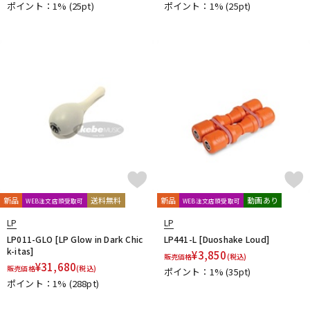
ポイント：1%
(25pt)
ポイント：1%
(25pt)
新品
送料無料
新品
動画あり
WEB注文店頭受取可
WEB注文店頭受取可
LP
LP
LP011-GLO [LP Glow in Dark Chic
LP441-L [Duoshake Loud]
k-itas]
¥
3,850
販売価格
(税込)
¥
31,680
販売価格
(税込)
ポイント：1%
(35pt)
ポイント：1%
(288pt)