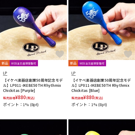
ドラム
パーカッション
キーボード
電子ピアノ
管楽器
その他楽器
新品
新品
WEB注文店頭受取可
WEB注文店頭受取可
LP
LP
アンプ
エフェクター
【イケベ楽器店創業50周年記念モデ
【イケベ楽器店創業50周年記念モデ
ル】LP011-IKEBE50TH Rhythmix
ル】LP011-IKEBE50TH Rhythmix
Chickitas [Purple]
Chickitas [Blue]
¥
880
¥
880
販売価格
(税込)
販売価格
(税込)
DJ機器
DTM
ポイント：1%
(8pt)
ポイント：1%
(8pt)
DTM オンライン納品
レコーディング機器