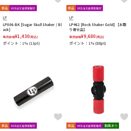
新品
新品
WEB注文店頭受取可
WEB注文店頭受取可
LP
LP
LP006-BK [Sugar Skull Shaker / Bl
LP462 [Rock Shaker Gold] 【お取
ack]
り寄せ品】
¥
1,430
¥
9,680
販売価格
(税込)
販売価格
(税込)
ポイント：1%
(13pt)
ポイント：1%
(88pt)
新品
新品
動画あり
WEB注文店頭受取可
WEB注文店頭受取可