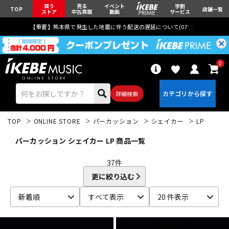
買う
売る
イベント
学割
TOP
店舗一覧
ストア
中古買取
動画
サービス
【重要】熊本県で発生した地震に伴う配送の遅延について(
07月29日
更新)
0
詳細検索
TOP
ONLINE STORE
パーカッション
シェイカー
LP
パーカッション シェイカー LP 商品一覧
37
件
更に絞り込む
エレキギター
アコギ/エレアコ
新着順
すべて表示
20 件表示
ベース
ウクレレ