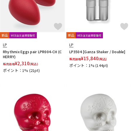
新品
新品
WEB注文店頭受取可
WEB注文店頭受取可
LP
LP
Rhythmix Eggs pair LPR004-CH (C
LP3504 [Ganza Shaker / Double]
HERRY)
¥
15,840
販売価格
(税込)
¥
2,310
販売価格
(税込)
ポイント：1%
(144pt)
ポイント：1%
(21pt)