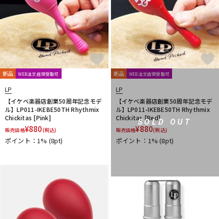
新品
新品
WEB注文店頭受取可
WEB注文店頭受取可
LP
LP
【イケベ楽器店創業50周年記念モデ
【イケベ楽器店創業50周年記念モデ
ル】LP011-IKEBE50TH Rhythmix
ル】LP011-IKEBE50TH Rhythmix
Chickitas [Pink]
Chickitas [Red]
SOLD OUT
¥
880
¥
880
販売価格
(税込)
販売価格
(税込)
ポイント：1%
(8pt)
ポイント：1%
(8pt)