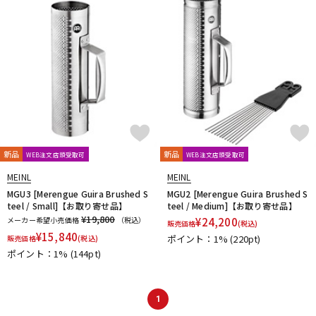
DTM オンライン納品
レコーディング機器
配信/ライブ機器
楽器アクセサリ
中古
ヴィンテージ
新品
新品
WEB注文店頭受取可
WEB注文店頭受取可
MEINL
MEINL
MGU3 [Merengue Guira Brushed S
MGU2 [Merengue Guira Brushed S
teel / Small]【お取り寄せ品】
teel / Medium]【お取り寄せ品】
¥19,800
メーカー希望小売価格
（税込）
¥
24,200
販売価格
(税込)
¥
15,840
ポイント：1%
(220pt)
販売価格
(税込)
ポイント：1%
(144pt)
1