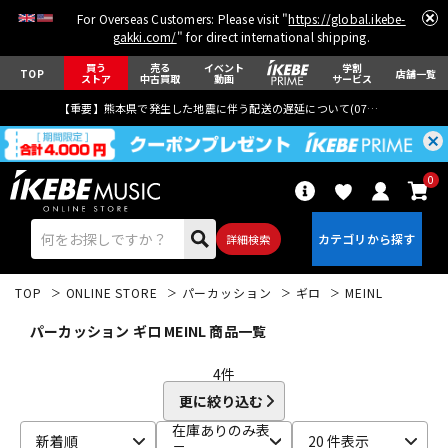
For Overseas Customers: Please visit "
https://global.ikebe-
gakki.com/
" for direct international shipping.
買う
売る
イベント
学割
TOP
店舗一覧
ストア
中古買取
動画
サービス
【重要】熊本県で発生した地震に伴う配送の遅延について(
07月29日
更新)
0
詳細検索
TOP
ONLINE STORE
パーカッション
ギロ
MEINL
パーカッション ギロ MEINL 商品一覧
4
件
更に絞り込む
エレキギター
アコギ/エレアコ
在庫ありのみ表
新着順
20 件表示