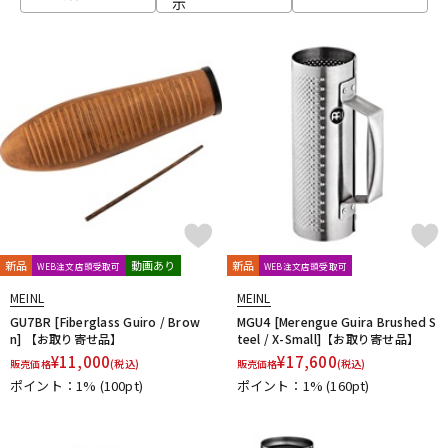
示
ベース
ウクレレ
ドラム
パーカッション
キーボード
電子ピアノ
管楽器
その他楽器
新品
動画あり
新品
WEB注文店頭受取可
WEB注文店頭受取可
MEINL
MEINL
アンプ
エフェクター
GU7BR [Fiberglass Guiro / Brow
MGU4 [Merengue Guira Brushed S
n] 【お取り寄せ品】
teel / X-Small]【お取り寄せ品】
¥
11,000
¥
17,600
販売価格
(税込)
販売価格
(税込)
ポイント：1%
(100pt)
ポイント：1%
(160pt)
DJ機器
DTM