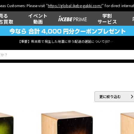
eas Customers: Please visit "
https://global.ikebe-gakki.com/
" for direct intern
売る
イベント
学割
古買取
動画
サービス
【重要】熊本県で発生した地震に伴う配送の遅延について(
07月29日
更新)
ベース
ウクレレ
更に絞り込む
管楽器
その他楽器