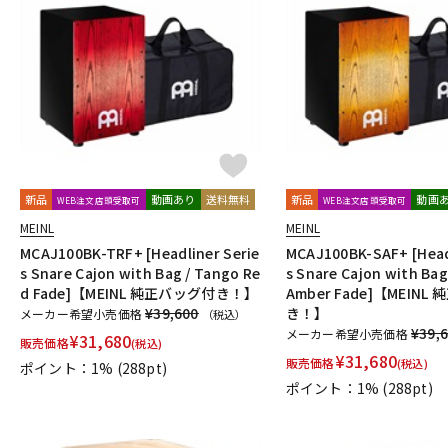
新品
動画あり
送料無料
新品
動画
WEB注文店頭受取可
WEB注文店頭受取可
MEINL
MEINL
MCAJ100BK-TRF+ [Headliner Serie
MCAJ100BK-SAF+ [Head
s Snare Cajon with Bag / Tango Re
s Snare Cajon with Bag
d Fade]【MEINL 純正バッグ付き！】
Amber Fade]【MEIN
¥39,600
き！】
メーカー希望小売価格
（税込）
¥39,
メーカー希望小売価格
¥
31,680
販売価格
(税込)
¥
31,680
販売価格
(税込)
ポイント：1%
(288pt)
ポイント：1%
(288pt)