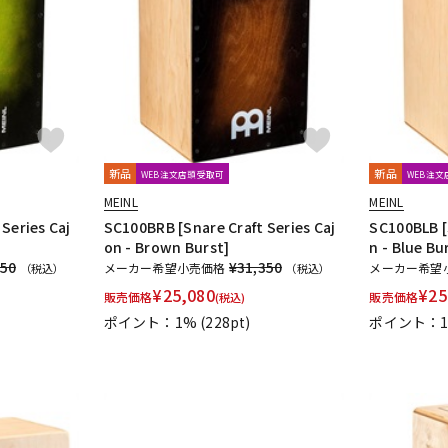
DTM オンラ
レコーディン
イン納品
グ機器
ジ
新品
新品
WEB注文店頭受取可
WEB注
MEINL
MEINL
Series Caj
SC100BRB [Snare Craft Series Caj
SC100BLB [
on - Brown Burst]
n - Blue Bu
350
¥31,350
メーカー希望小売価格
メーカー希望
（税込）
（税込）
¥
25,080
¥
25
販売価格
販売価格
(税込)
ポイント：1%
(228pt)
ポイント：