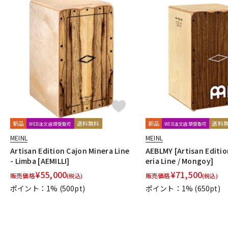
新品
送料無料
新品
送料
WEB注文店頭受取可
WEB注文店頭受取可
MEINL
MEINL
Artisan Edition Cajon Minera Line
AEBLMY [Artisan Editio
- Limba [AEMILLI]
eria Line / Mongoy]
¥
55,000
¥
71,500
販売価格
販売価格
(税込)
(税込)
ポイント：1%
(500pt)
ポイント：1%
(650pt)