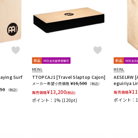
新品
新品
WEB注文店頭受取可
WEB注
MEINL
MEINL
laying Surf
TTOPCAJ1 [Travel Slaptop Cajon]
AESELRW [A
¥16,500
eguiriya L
メーカー希望小売価格
（税込）
850
（税込）
¥
11
¥
13,200
販売価格
販売価格
(税込)
ポイント：
ポイント：1%
(120pt)