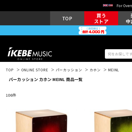
For Overs
買う
TOP
ストア
中
TOP
ONLINE STORE
パーカッション
カホン
MEINL
パーカッション カホン MEINL 商品一覧
アコギ/エレ
エレキギター
アコ
106
件
キーボード
電子ピアノ