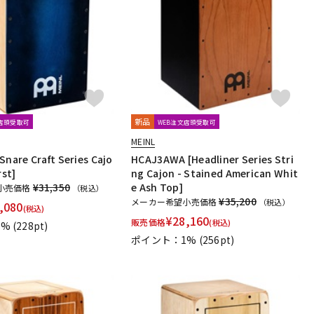
配信/ライブ
楽器アクセサ
機器
リ
新品
文店頭受取可
WEB注文店頭受取可
MEINL
Snare Craft Series Cajo
HCAJ3AWA [Headliner Series Stri
rst]
ng Cajon - Stained American Whit
¥31,350
e Ash Top]
小売価格
（税込）
¥35,200
メーカー希望小売価格
（税込）
,080
(税込)
¥
28,160
販売価格
(税込)
1%
(228pt)
ポイント：1%
(256pt)