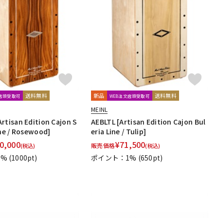
送料無料
新品
送料無料
文店頭受取可
WEB注文店頭受取可
MEINL
rtisan Edition Cajon S
AEBLTL [Artisan Edition Cajon Bul
ine / Rosewood]
eria Line / Tulip]
0,000
¥
71,500
販売価格
(税込)
(税込)
1%
(1000pt)
ポイント：1%
(650pt)