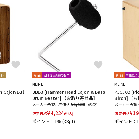
無料
新品
新品
WEB注文店頭受取可
WEB注
MEINL
MEINL
n Cajon Bul
BBB3 [Hammer Head Cajon & Bass
PJC50B [Pi
Drum Beater] 【お取り寄せ品】
Birch] 
¥5,280
メーカー希望小売価格
メーカー希望
（税込）
¥
4,224
¥
19
販売価格
販売価格
(税込)
ポイント：1%
(38pt)
ポイント：