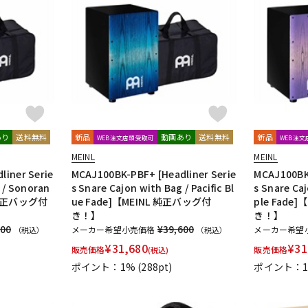
あり
送料無料
新品
動画あり
送料無料
新品
WEB注文店頭受取可
WEB注
MEINL
MEINL
liner Serie
MCAJ100BK-PBF+ [Headliner Serie
MCAJ100BK-
 / Sonoran
s Snare Cajon with Bag / Pacific Bl
s Snare Caj
L 純正バッグ付
ue Fade]【MEINL 純正バッグ付
ple Fade
き！】
き！】
600
¥39,600
メーカー希望小売価格
メーカー希望
（税込）
（税込）
¥
31,680
¥
31
販売価格
販売価格
(税込)
ポイント：1%
(288pt)
ポイント：