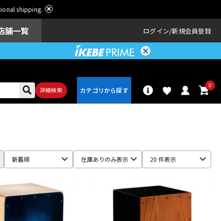
ational shipping.
店舗一覧
ログイン
新規会員登録
0
詳細検索
パーカッショ
ドラム
ン
新着順
在庫ありのみ表示
20 件表示
アンプ
エフェクター