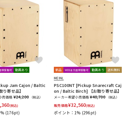
動画あり
新品
動画あり
送料無料
文店頭受取可
WEB注文店頭受取可
MEINL
ckup Jam Cajon / Baltic
PSC100NT [Pickup Snarecraft Caj
【お取り寄せ品】
on / Baltic Birch] 【お取り寄せ品】
¥24,200
¥40,700
小売価格
メーカー希望小売価格
（税込）
（税込）
,360
¥
32,560
販売価格
(税込)
(税込)
1%
(176pt)
ポイント：1%
(296pt)