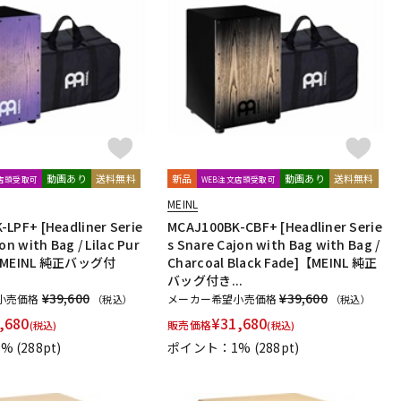
動画あり
送料無料
新品
動画あり
送料無料
文店頭受取可
WEB注文店頭受取可
MEINL
LPF+ [Headliner Serie
MCAJ100BK-CBF+ [Headliner Serie
on with Bag / Lilac Pur
s Snare Cajon with Bag with Bag /
]【MEINL 純正バッグ付
Charcoal Black Fade]【MEINL 純正
バッグ付き...
¥39,600
¥39,600
小売価格
メーカー希望小売価格
（税込）
（税込）
,680
¥
31,680
販売価格
(税込)
(税込)
1%
(288pt)
ポイント：1%
(288pt)