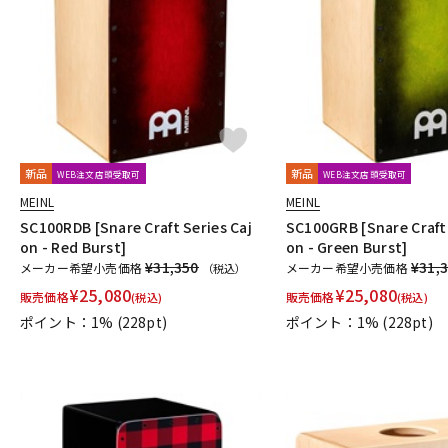
DJ機器
DTM
中古
ヴィンテー
新品
新品
WEB注文店頭受取可
WEB注文店頭受取可
MEINL
MEINL
SC100RDB [Snare Craft Series Caj
SC100GRB [Snare Craft 
on - Red Burst]
on - Green Burst]
¥31,350
¥31,
メーカー希望小売価格
メーカー希望小売価格
（税込）
¥
25,080
¥
25,080
販売価格
販売価格
(税込)
(税込)
ポイント：1%
(228pt)
ポイント：1%
(228pt)