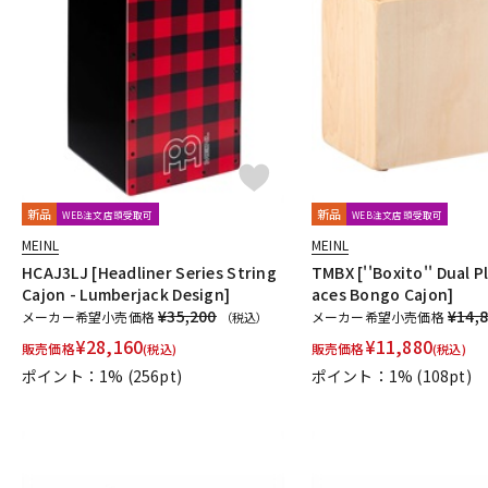
新品
新品
WEB注文店頭受取可
WEB注文店頭受取可
MEINL
MEINL
HCAJ3LJ [Headliner Series String
TMBX [''Boxito'' Dual P
Cajon - Lumberjack Design]
aces Bongo Cajon]
¥35,200
¥14,
メーカー希望小売価格
メーカー希望小売価格
（税込）
¥
28,160
¥
11,880
販売価格
販売価格
(税込)
(税込)
ポイント：1%
(256pt)
ポイント：1%
(108pt)