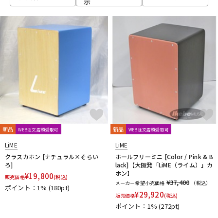
示
ベース
ウクレレ
ドラム
パーカッション
キーボード
電子ピアノ
管楽器
その他楽器
新品
新品
WEB注文店頭受取可
WEB注文店頭受取可
LiME
LiME
アンプ
エフェクター
クラスカホン [ナチュラル×そらい
ホールフリーミニ [Color / Pink & B
ろ]
lack]【大阪発「LiME（ライム）」カ
ホン】
¥
19,800
販売価格
(税込)
¥37,400
メーカー希望小売価格
（税込）
ポイント：1%
(180pt)
DJ機器
DTM
¥
29,920
販売価格
(税込)
ポイント：1%
(272pt)