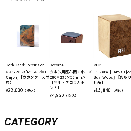
Both Hands Percussion
Decora43
MEINL
BHC-RP58 [ROSE Plus
カホン用座布団・小 ＜
JC50BW [Jam Cajon
Cajon]【カホンケース付
280×230×30mm＞
Burl Wood] 【お取
属】
【旭川・デコラカホ
せ品】
ン！】
22,000
15,840
¥
（税込）
¥
（税込）
4,950
¥
（税込）
CATEGORY