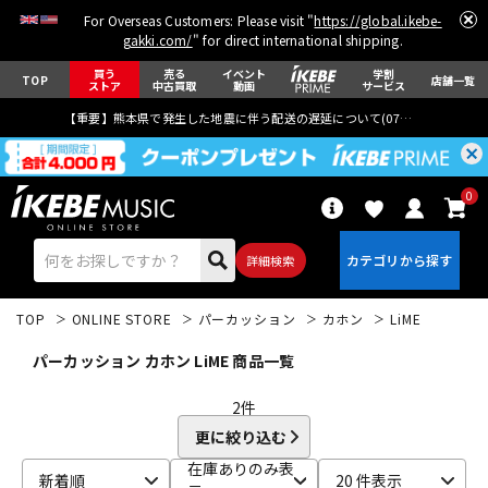
For Overseas Customers: Please visit "
https://global.ikebe-
gakki.com/
" for direct international shipping.
買う
売る
イベント
学割
TOP
店舗一覧
ストア
中古買取
動画
サービス
【重要】熊本県で発生した地震に伴う配送の遅延について(
07月29日
更新)
0
詳細検索
TOP
ONLINE STORE
パーカッション
カホン
LiME
パーカッション カホン LiME 商品一覧
2
件
更に絞り込む
エレキギター
アコギ/エレアコ
在庫ありのみ表
新着順
20 件表示