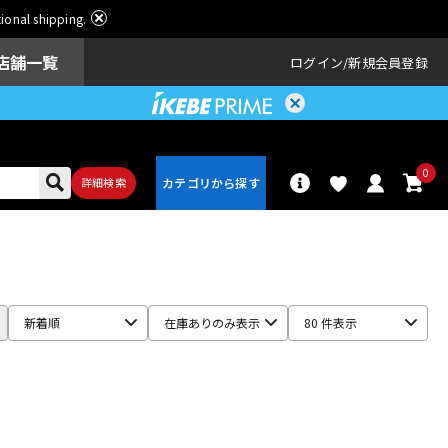
ational shipping.
店舗一覧
ログイン
新規会員登録
0
詳細検索
パーカッショ
ドラム
ン
新着順
在庫ありのみ表示
80 件表示
アンプ
エフェクター