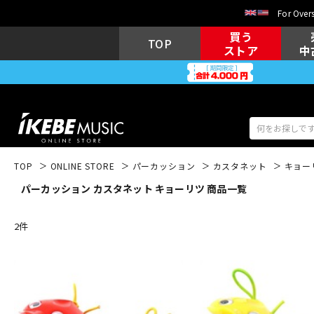
For Overs
買う
TOP
ストア
中
TOP
ONLINE STORE
パーカッション
カスタネット
キョー
パーカッション カスタネット キョーリツ 商品一覧
アコギ/エレ
エレキギター
アコ
2
件
キーボード
電子ピアノ