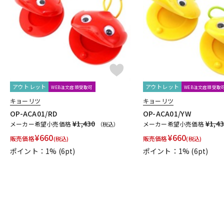
DJ機器
DTM
中古
ヴィンテー
アウトレット
アウトレット
WEB注文店頭受取可
WEB注文店頭受取
キョーリツ
キョーリツ
OP-ACA01/RD
OP-ACA01/YW
¥1,430
¥1,4
メーカー希望小売価格
メーカー希望小売価格
（税込）
¥
660
¥
660
販売価格
販売価格
(税込)
(税込)
ポイント：1%
(6pt)
ポイント：1%
(6pt)