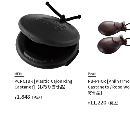
MEINL
Pearl
PCRC1BK [Plastic Cajon Ring
PB-PHCR [Philharmo
Castanet]【お取り寄せ品】
Castanets / Rose
寄せ品】
1,848
¥
（税込）
11,220
¥
（税込）