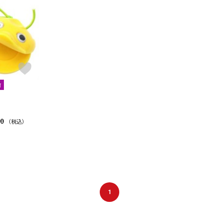
DTM オンラ
レコーディン
イン納品
グ機器
ジ
可
30
（税込）
1