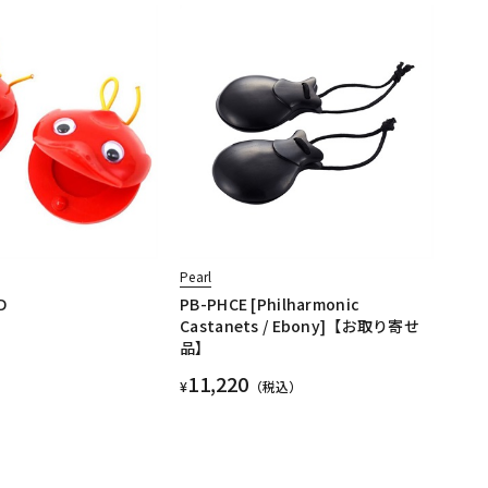
Pearl
D
PB-PHCE [Philharmonic
Castanets / Ebony]【お取り寄せ
品】
11,220
¥
（税込）