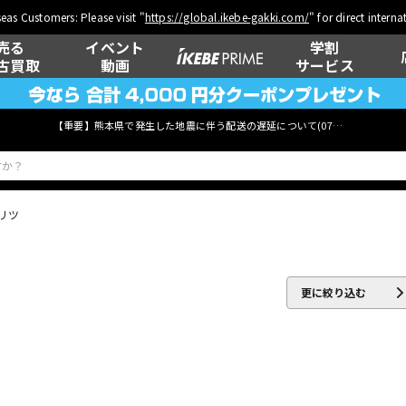
eas Customers: Please visit "
https://global.ikebe-gakki.com/
" for direct intern
売る
イベント
学割
古買取
動画
サービス
【重要】熊本県で発生した地震に伴う配送の遅延について(
07月29日
更新)
リツ
ベース
ウクレレ
更に絞り込む
管楽器
その他楽器