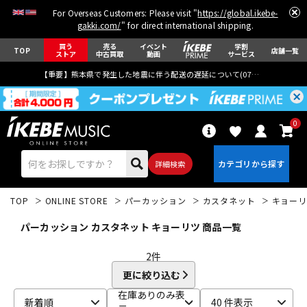
For Overseas Customers: Please visit "
https://global.ikebe-
gakki.com/
" for direct international shipping.
買う
売る
イベント
学割
TOP
店舗一覧
ストア
中古買取
動画
サービス
【重要】熊本県で発生した地震に伴う配送の遅延について(
07月29日
更新)
0
詳細検索
TOP
ONLINE STORE
パーカッション
カスタネット
キョーリ
パーカッション カスタネット キョーリツ 商品一覧
2
件
更に絞り込む
エレキギター
アコギ/エレアコ
在庫ありのみ表
新着順
40 件表示