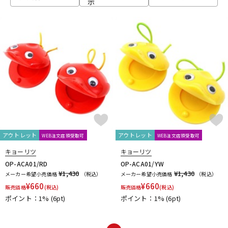
示
ベース
ウクレレ
ドラム
パーカッション
キーボード
電子ピアノ
管楽器
その他楽器
アウトレット
アウトレット
WEB注文店頭受取可
WEB注文店頭受取可
キョーリツ
キョーリツ
アンプ
エフェクター
OP-ACA01/RD
OP-ACA01/YW
¥1,430
¥1,430
メーカー希望小売価格
（税込）
メーカー希望小売価格
（税込）
¥
660
¥
660
販売価格
(税込)
販売価格
(税込)
ポイント：1%
(6pt)
ポイント：1%
(6pt)
DJ機器
DTM