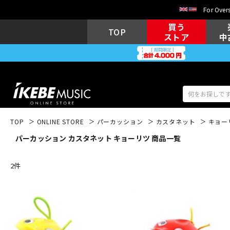
For Overs
買う
TOP
ストア
中
TOP
ONLINE STORE
パーカッション
カスタネット
キョー
パーカッション カスタネット キョーリツ 商品一覧
アコギ/エレ
エレキギター
アコ
2
件
キーボード
電子ピアノ