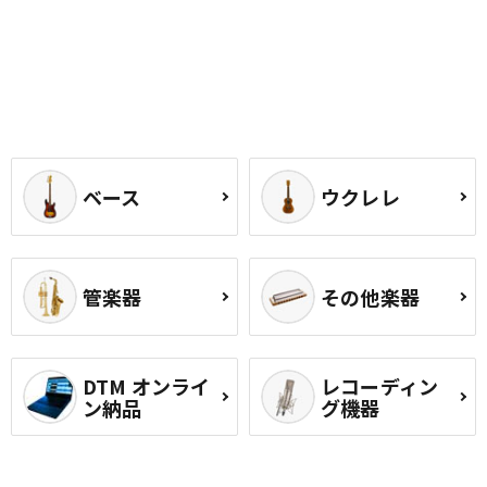
ベース
ウクレレ
管楽器
その他楽器
DTM オンライ
レコーディン
ン納品
グ機器