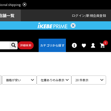
ational shipping.
店舗一覧
ログイン
新規会員登録
0
詳細検索
パーカッショ
ドラム
ン
価格が安い
在庫ありのみ表示
20 件表示
アンプ
エフェクター