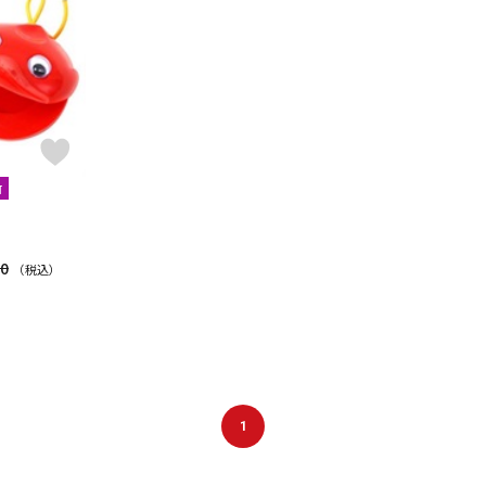
DTM オンラ
レコーディン
イン納品
グ機器
ジ
可
30
（税込）
1