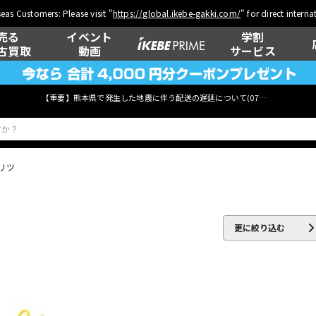
eas Customers: Please visit "
https://global.ikebe-gakki.com/
" for direct intern
売る
イベント
学割
古買取
動画
サービス
【重要】熊本県で発生した地震に伴う配送の遅延について(
07月29日
更新)
リツ
ベース
ウクレレ
更に絞り込む
管楽器
その他楽器