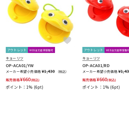
DJ機器
DTM
中古
ヴィンテー
アウトレット
アウトレット
WEB注文店頭受取可
WEB注文店頭受取
キョーリツ
キョーリツ
OP-ACA01/YW
OP-ACA01/RD
¥1,430
¥1,4
メーカー希望小売価格
メーカー希望小売価格
（税込）
¥
660
¥
660
販売価格
販売価格
(税込)
(税込)
ポイント：1%
(6pt)
ポイント：1%
(6pt)