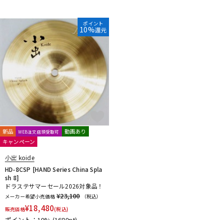
ポイント
10%
還元
新品
動画あり
WEB注文店頭受取可
キャンペーン
小出 koide
HD-8CSP [HAND Series China Spla
sh 8]
ドラステサマーセール2026対象品！
¥23,100
メーカー希望小売価格
（税込）
¥
18,480
販売価格
(税込)
ポイント：10%
(1680pt)