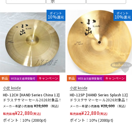
示
ベース
ウクレレ
ポイント
ポイント
10%
10%
還元
還元
ドラム
パーカッション
キーボード
電子ピアノ
管楽器
その他楽器
新品
キャンペーン
新品
キャンペーン
WEB注文店頭受取可
WEB注文店頭受取可
小出 koide
小出 koide
アンプ
エフェクター
HD-12CH [HAND Series China 12]
HD-12SP [HAND Series Splash 12]
ドラステサマーセール2026対象品！
ドラステサマーセール2026対象品！
¥28,600
¥28,600
メーカー希望小売価格
（税込）
メーカー希望小売価格
（税込）
¥
22,880
¥
22,880
販売価格
(税込)
販売価格
(税込)
DJ機器
DTM
ポイント：10%
(2080pt)
ポイント：10%
(2080pt)