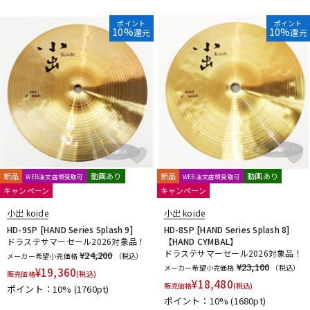
ポイント
ポイント
10%
10%
還元
還元
新品
動画あり
新品
動画あり
WEB注文店頭受取可
WEB注文店頭受取可
キャンペーン
キャンペーン
小出 koide
小出 koide
HD-9SP [HAND Series Splash 9]
HD-8SP [HAND Series Splash 8]
ドラステサマーセール2026対象品！
【HAND CYMBAL】
ドラステサマーセール2026対象品！
¥24,200
メーカー希望小売価格
（税込）
¥23,100
メーカー希望小売価格
（税込）
¥
19,360
販売価格
(税込)
¥
18,480
販売価格
(税込)
ポイント：10%
(1760pt)
ポイント：10%
(1680pt)