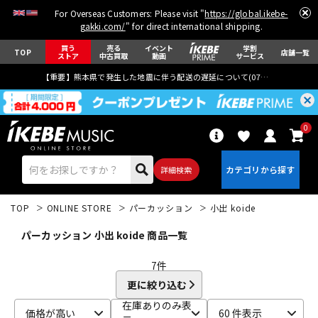
For Overseas Customers: Please visit "
https://global.ikebe-
gakki.com/
" for direct international shipping.
買う
売る
イベント
学割
TOP
店舗一覧
ストア
中古買取
動画
サービス
【重要】熊本県で発生した地震に伴う配送の遅延について(
07月29日
更新)
0
詳細検索
TOP
ONLINE STORE
パーカッション
小出 koide
パーカッション 小出 koide 商品一覧
7
件
更に絞り込む
エレキギター
アコギ/エレアコ
在庫ありのみ表
価格が高い
60 件表示