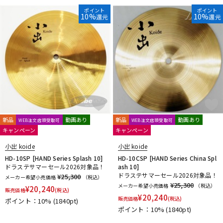
DTM オンライン納品
レコーディング機器
ポイント
ポイント
10%
10%
還元
還元
配信/ライブ機器
楽器アクセサリ
中古
ヴィンテージ
新品
動画あり
新品
動画あり
WEB注文店頭受取可
WEB注文店頭受取可
キャンペーン
キャンペーン
小出 koide
小出 koide
HD-10SP [HAND Series Splash 10]
HD-10CSP [HAND Series China Spl
ドラステサマーセール2026対象品！
ash 10]
ドラステサマーセール2026対象品！
¥25,300
メーカー希望小売価格
（税込）
¥25,300
メーカー希望小売価格
（税込）
¥
20,240
販売価格
(税込)
¥
20,240
販売価格
(税込)
ポイント：10%
(1840pt)
ポイント：10%
(1840pt)