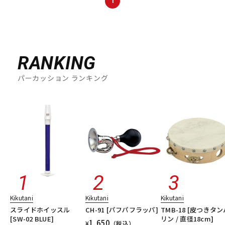
1
DTM オンライン納品
レコーディング機器
配信/ライブ機器
楽器アクセサリ
RANKING
パーカッション ランキング
中古
ヴィンテージ
Kikutani
Kikutani
Kikutani
スライドホイッスル
CH-91 [パフパフラッパ]
TMB-18 [皮つきタン
[SW-02 BLUE]
リン / 直径18cm]
1,650
¥
（税込）