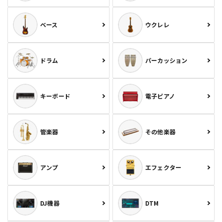
ベース
ウクレレ
ドラム
パーカッション
キーボード
電子ピアノ
管楽器
その他楽器
アンプ
エフェクター
DJ機器
DTM