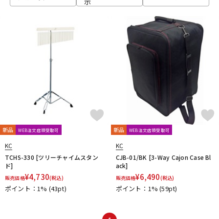
示
ベース
ウクレレ
ドラム
パーカッション
キーボード
電子ピアノ
管楽器
その他楽器
新品
新品
WEB注文店頭受取可
WEB注文店頭受取可
KC
KC
アンプ
エフェクター
TCHS-330 [ツリーチャイムスタン
CJB-01/BK [3-Way Cajon Case Bl
ド]
ack]
¥
4,730
¥
6,490
販売価格
(税込)
販売価格
(税込)
ポイント：1%
(43pt)
ポイント：1%
(59pt)
DJ機器
DTM