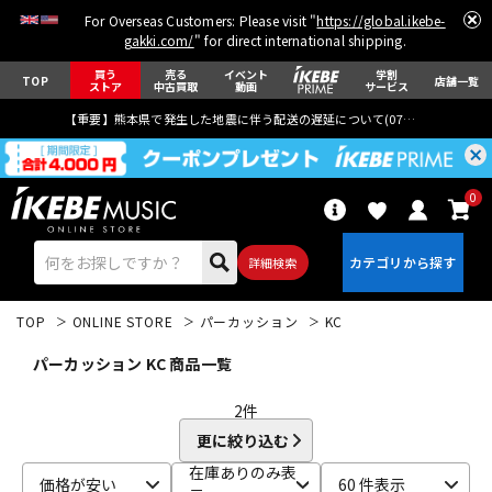
For Overseas Customers: Please visit "
https://global.ikebe-
gakki.com/
" for direct international shipping.
買う
売る
イベント
学割
TOP
店舗一覧
ストア
中古買取
動画
サービス
【重要】熊本県で発生した地震に伴う配送の遅延について(
07月29日
更新)
0
詳細検索
TOP
ONLINE STORE
パーカッション
KC
パーカッション KC 商品一覧
2
件
更に絞り込む
エレキギター
アコギ/エレアコ
在庫ありのみ表
価格が安い
60 件表示