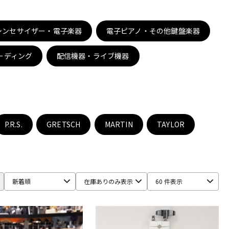
配信/ライブ
楽器アクセサ
機器
リ
シンセサイザー・電子楽器
電子ピアノ・その他鍵盤楽器
ーディング
配信機器・ライブ機器
P.R.S.
GRETSCH
MARTIN
TAYLOR
新着順
在庫ありのみ表示
60 件表示