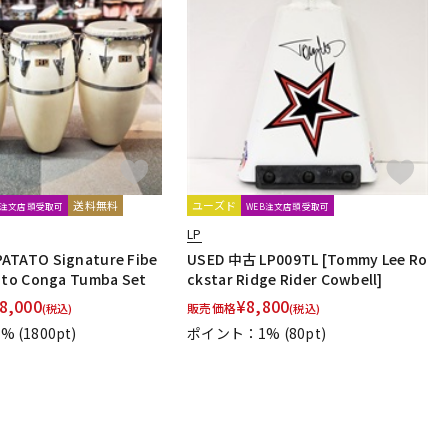
送料無料
ユーズド
B注文店頭受取可
WEB注文店頭受取可
LP
ATATO Signature Fibe
USED 中古 LP009TL [Tommy Lee Ro
nto Conga Tumba Set
ckstar Ridge Rider Cowbell]
8,000
¥
8,800
販売価格
(税込)
(税込)
1%
(1800pt)
ポイント：1%
(80pt)