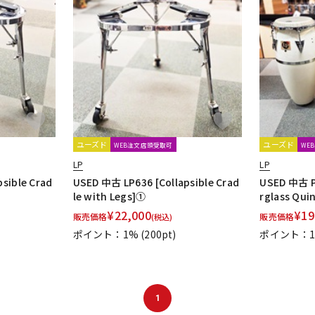
ユーズド
ユーズド
WEB注文店頭受取可
WE
LP
LP
sible Crad
USED 中古 LP636 [Collapsible Crad
USED 中古 P
le with Legs]①
rglass Qui
¥
22,000
¥
19
販売価格
販売価格
(税込)
ポイント：1%
(200pt)
ポイント：
1