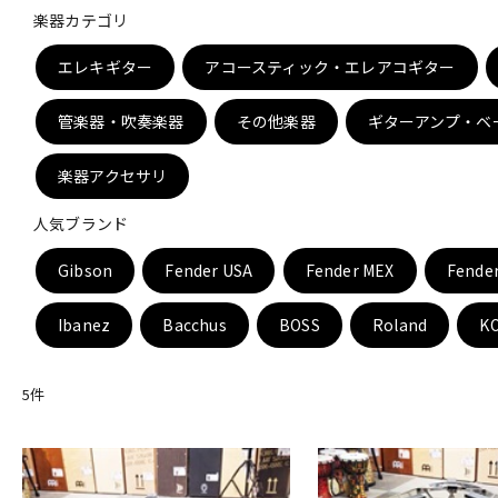
楽器カテゴリ
DJ機器
DTM
エレキギター
アコースティック・エレアコギター
管楽器・吹奏楽器
その他楽器
ギターアンプ・ベ
中古
ヴィンテー
楽器アクセサリ
人気ブランド
Gibson
Fender USA
Fender MEX
Fende
Ibanez
Bacchus
BOSS
Roland
K
5
件