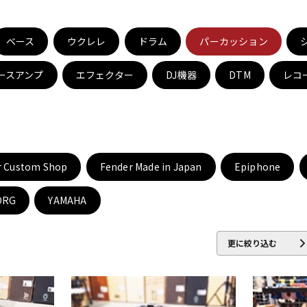
DTM オンラ
レコーディン
イン納品
グ機器
ベース
ウクレレ
ドラム
パーカッション
ースアンプ
エフェクター
DJ機器
DTM
レコ
ジ
r Custom Shop
Fender Made in Japan
Epiphone
ORG
YAMAHA
更に絞り込む