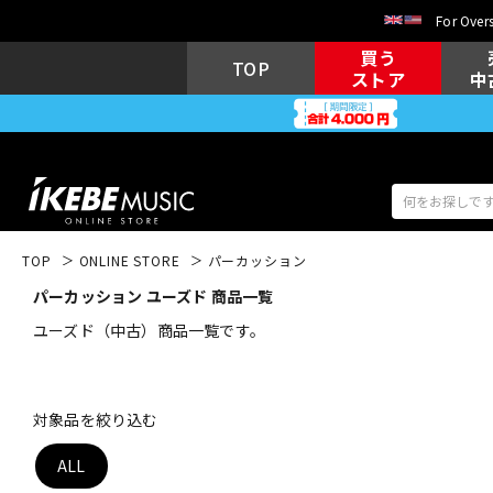
For Overs
買う
TOP
ストア
中
TOP
ONLINE STORE
パーカッション
パーカッション ユーズド 商品一覧
アコギ/エレ
エレキギター
アコ
ユーズド（中古）商品一覧です。
キーボード
電子ピアノ
対象品を絞り込む
ALL