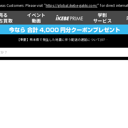
eas Customers: Please visit "
https://global.ikebe-gakki.com/
" for direct intern
売る
イベント
学割
古買取
動画
サービス
【重要】熊本県で発生した地震に伴う配送の遅延について(
07月29日
更新)
ベース
ウクレレ
管楽器
その他楽器