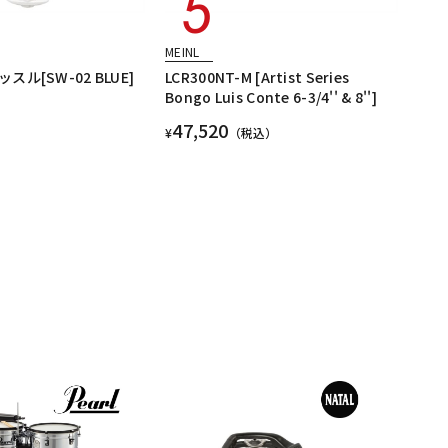
MEINL
ル[SW-02 BLUE]
LCR300NT-M [Artist Series
Bongo Luis Conte 6-3/4'' & 8'']
47,520
¥
（税込）