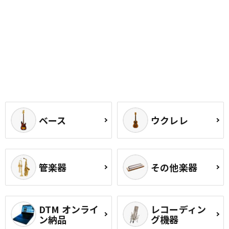
ベース
ウクレレ
管楽器
その他楽器
DTM オンライ
レコーディン
ン納品
グ機器