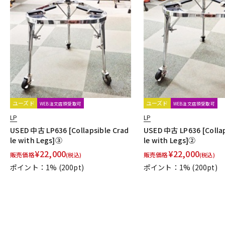
ユーズド
ユーズド
WEB注文店頭受取可
WEB注文店頭受取可
LP
LP
USED 中古 LP636 [Collapsible Crad
USED 中古 LP636 [Collap
le with Legs]③
le with Legs]②
¥
22,000
¥
22,000
販売価格
販売価格
(税込)
(税込)
ポイント：1%
(200pt)
ポイント：1%
(200pt)