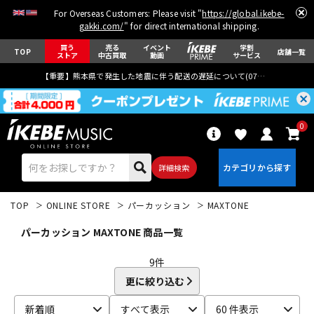
For Overseas Customers: Please visit "
https://global.ikebe-
gakki.com/
" for direct international shipping.
買う
売る
イベント
学割
TOP
店舗一覧
ストア
中古買取
動画
サービス
【重要】熊本県で発生した地震に伴う配送の遅延について(
07月29日
更新)
0
詳細検索
TOP
ONLINE STORE
パーカッション
MAXTONE
パーカッション MAXTONE 商品一覧
9
件
更に絞り込む
エレキギター
アコギ/エレアコ
新着順
すべて表示
60 件表示