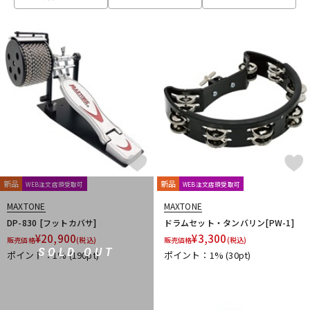
ベース
ウクレレ
ドラム
パーカッション
キーボード
電子ピアノ
管楽器
その他楽器
新品
新品
WEB注文店頭受取可
WEB注文店頭受取可
MAXTONE
MAXTONE
アンプ
エフェクター
DP-830 [フットカバサ]
ドラムセット・タンバリン[PW-1]
¥
20,900
¥
3,300
販売価格
(税込)
販売価格
(税込)
SOLD OUT
ポイント：1%
(190pt)
ポイント：1%
(30pt)
DJ機器
DTM