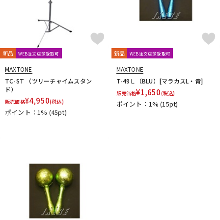
新品
新品
WEB注文店頭受取可
WEB注文店頭受取可
MAXTONE
MAXTONE
TC-ST （ツリーチャイムスタン
T-49Ｌ（BLU）[マラカスL・青]
ド）
¥
1,650
販売価格
(税込)
¥
4,950
販売価格
(税込)
ポイント：1%
(15pt)
ポイント：1%
(45pt)