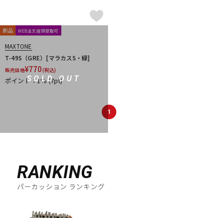
新品
WEB注文店頭受取可
MAXTONE
T-49S（GRE）[マラカスS・緑]
¥
770
販売価格
(税込)
SOLD OUT
ポイント：1%
(7pt)
1
RANKING
パーカッション ランキング