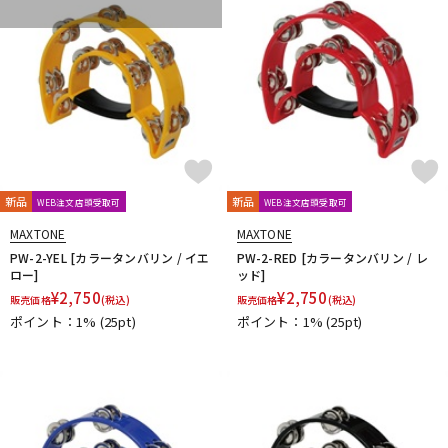
DTM オンライン納品
レコーディング機器
配信/ライブ機器
楽器アクセサリ
中古
ヴィンテージ
新品
新品
WEB注文店頭受取可
WEB注文店頭受取可
MAXTONE
MAXTONE
PW-2-YEL [カラータンバリン / イエ
PW-2-RED [カラータンバリン / レ
ロー]
ッド]
¥
2,750
¥
2,750
販売価格
(税込)
販売価格
(税込)
ポイント：1%
(25pt)
ポイント：1%
(25pt)