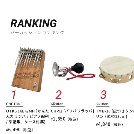
RANKING
パーカッション ランキング
ONETONE
Kikutani
Kikutani
OTKL-18EK/MH [かんた
CH-91 [パフパフラッパ]
TMB-18 [皮つきタン
んカリンバ / ピアノ配列
リン / 直径18cm]
1,650
¥
（税込）
/ 楽譜集、ケース付属]
4,840
¥
（税込）
6,490
¥
（税込）