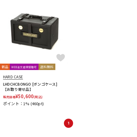
DTM オンライン納品
レコーディング機器
配信/ライブ機器
楽器アクセサリ
中古
ヴィンテージ
新品
送料無料
WEB注文店頭受取可
HARD CASE
LHDCHCBONGO [ボンゴケース]
【お取り寄せ品】
¥
50,600
販売価格
(税込)
ポイント：1%
(460pt)
1