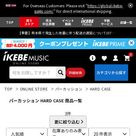
For Overseas Customers: Please visit "
https://global.ikebe-
gakki.com/
" for direct international shipping.
買う
売る
イベント
学割
TOP
店舗一覧
ストア
中古買取
動画
サービス
【重要】熊本県で発生した地震に伴う配送の遅延について(
07月29日
更新)
0
詳細検索
TOP
ONLINE STORE
パーカッション
HARD CASE
パーカッション HARD CASE 商品一覧
3
件
更に絞り込む
エレキギター
アコギ/エレアコ
在庫ありのみ表
人気順
20 件表示