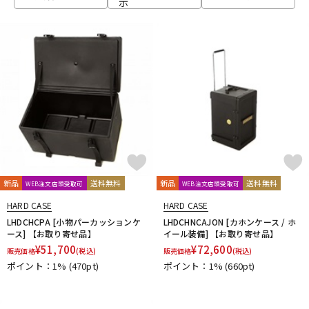
示
ベース
ウクレレ
ドラム
パーカッション
キーボード
電子ピアノ
管楽器
その他楽器
新品
送料無料
新品
送料無料
WEB注文店頭受取可
WEB注文店頭受取可
HARD CASE
HARD CASE
アンプ
エフェクター
LHDCHCPA [小物パーカッションケ
LHDCHNCAJON [カホンケース / ホ
ース] 【お取り寄せ品】
イール装備] 【お取り寄せ品】
¥
51,700
¥
72,600
販売価格
(税込)
販売価格
(税込)
ポイント：1%
(470pt)
ポイント：1%
(660pt)
DJ機器
DTM