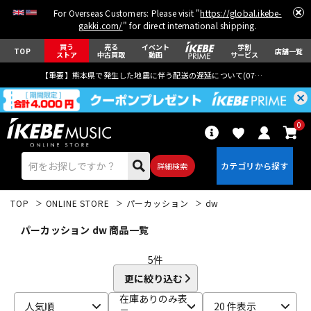
For Overseas Customers: Please visit "
https://global.ikebe-
gakki.com/
" for direct international shipping.
買う
売る
イベント
学割
TOP
店舗一覧
ストア
中古買取
動画
サービス
【重要】熊本県で発生した地震に伴う配送の遅延について(
07月29日
更新)
0
詳細検索
TOP
ONLINE STORE
パーカッション
dw
パーカッション dw 商品一覧
5
件
更に絞り込む
エレキギター
アコギ/エレアコ
在庫ありのみ表
人気順
20 件表示