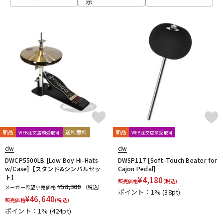
示
ベース
ウクレレ
ドラム
パーカッション
キーボード
電子ピアノ
管楽器
その他楽器
新品
送料無料
新品
WEB注文店頭受取可
WEB注文店頭受取可
dw
dw
アンプ
エフェクター
DWCP5500LB [Low Boy Hi-Hats
DWSP117 [Soft-Touch Beater for
w/Case]【スタンド&シンバルセッ
Cajon Pedal]
ト】
¥
4,180
販売価格
(税込)
¥58,300
メーカー希望小売価格
（税込）
ポイント：1%
(38pt)
DJ機器
DTM
¥
46,640
販売価格
(税込)
ポイント：1%
(424pt)