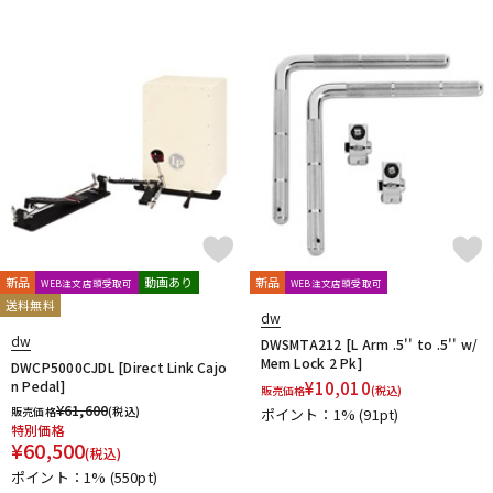
DTM オンライン納品
レコーディング機器
配信/ライブ機器
楽器アクセサリ
中古
ヴィンテージ
新品
動画あり
新品
WEB注文店頭受取可
WEB注文店頭受取可
送料無料
dw
dw
DWSMTA212 [L Arm .5'' to .5'' w/
Mem Lock 2 Pk]
DWCP5000CJDL [Direct Link Cajo
n Pedal]
¥
10,010
販売価格
(税込)
¥
61,600
販売価格
(税込)
ポイント：1%
(91pt)
特別価格
¥
60,500
(税込)
ポイント：1%
(550pt)