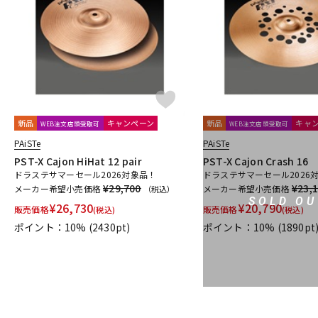
DJ機器
DTM
中古
ヴィンテー
新品
キャンペーン
新品
キャ
WEB注文店頭受取可
WEB注文店頭受取可
PAiSTe
PAiSTe
PST-X Cajon HiHat 12 pair
PST-X Cajon Crash 16
ドラステサマーセール2026対象品！
ドラステサマーセール2026
¥29,700
¥23,
メーカー希望小売価格
メーカー希望小売価格
（税込）
SOLD OU
¥
26,730
¥
20,790
販売価格
販売価格
(税込)
(税込)
ポイント：10%
(2430pt)
ポイント：10%
(1890pt