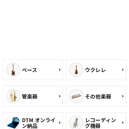
ベース
ウクレレ
管楽器
その他楽器
DTM オンライ
レコーディン
ン納品
グ機器