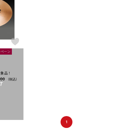
DTM オンラ
レコーディン
イン納品
グ機器
ジ
ンペーン
対象品！
100
（税込）
T
)
1