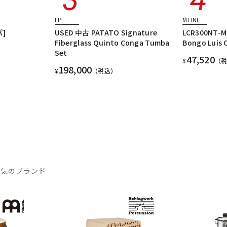
LP
MEINL
パ]
USED 中古 PATATO Signature
LCR300NT-M 
Fiberglass Quinto Conga Tumba
Bongo Luis C
Set
47,520
¥
（
198,000
¥
（税込）
人気のブランド