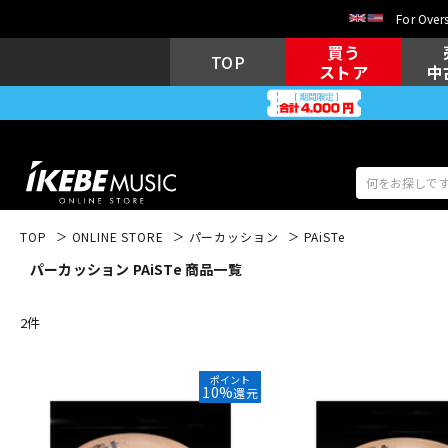
For Overs
買う
TOP
ストア
中
TOP
ONLINE STORE
パーカッション
PAiSTe
パーカッション PAiSTe 商品一覧
アコギ/エレ
エレキギター
アコ
2
件
キーボード
電子ピアノ
ポイント
10%
還元