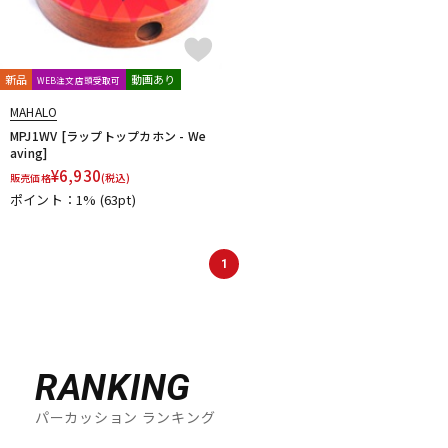
新品
動画あり
WEB注文店頭受取可
MAHALO
MPJ1WV [ラップトップカホン - We
aving]
¥
6,930
販売価格
(税込)
ポイント：1%
(63pt)
1
RANKING
パーカッション ランキング