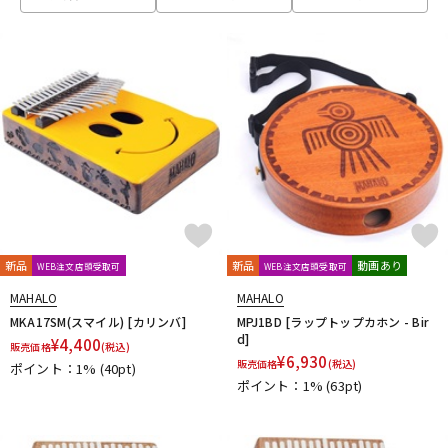
ベース
ウクレレ
ドラム
パーカッション
キーボード
電子ピアノ
管楽器
その他楽器
新品
新品
動画あり
WEB注文店頭受取可
WEB注文店頭受取可
MAHALO
MAHALO
アンプ
エフェクター
MKA17SM(スマイル) [カリンバ]
MPJ1BD [ラップトップカホン - Bir
d]
¥
4,400
販売価格
(税込)
¥
6,930
販売価格
(税込)
ポイント：1%
(40pt)
ポイント：1%
(63pt)
DJ機器
DTM