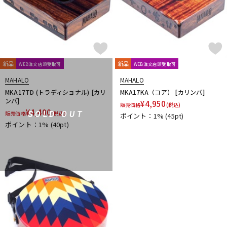
新品
新品
WEB注文店頭受取可
WEB注文店頭受取可
MAHALO
MAHALO
MKA17TD (トラディショナル) [カリ
MKA17KA（コア） [カリンバ]
ンバ]
¥
4,950
販売価格
(税込)
¥
4,400
SOLD OUT
販売価格
(税込)
ポイント：1%
(45pt)
ポイント：1%
(40pt)