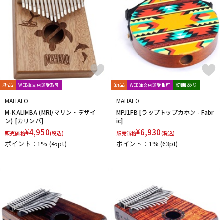
新品
新品
動画あり
WEB注文店頭受取可
WEB注文店頭受取可
MAHALO
MAHALO
M-KALIMBA (MRI/マリン・デザイ
MPJ1FB [ラップトップカホン - Fabr
ン) [カリンバ]
ic]
¥
4,950
¥
6,930
販売価格
(税込)
販売価格
(税込)
ポイント：1%
(45pt)
ポイント：1%
(63pt)