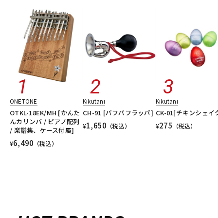
ONETONE
Kikutani
Kikutani
OTKL-18EK/MH [かんた
CH-91 [パフパフラッパ]
CK-01[チキンシェイ
んカリンバ / ピアノ配列
1,650
275
¥
（税込）
¥
（税込）
/ 楽譜集、ケース付属]
6,490
¥
（税込）