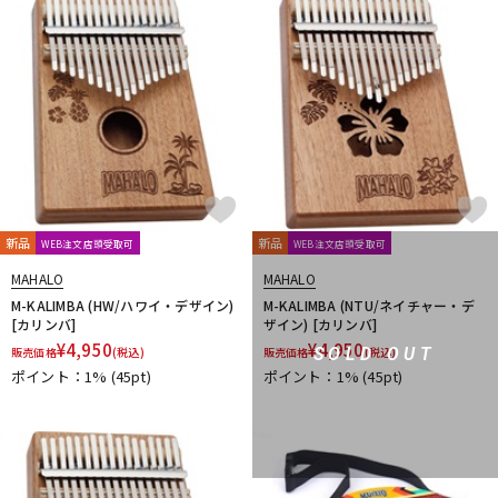
DTM オンライン納品
レコーディング機器
配信/ライブ機器
楽器アクセサリ
中古
ヴィンテージ
新品
新品
WEB注文店頭受取可
WEB注文店頭受取可
MAHALO
MAHALO
M-KALIMBA (HW/ハワイ・デザイン)
M-KALIMBA (NTU/ネイチャー・デ
[カリンバ]
ザイン) [カリンバ]
¥
4,950
¥
4,950
SOLD OUT
販売価格
(税込)
販売価格
(税込)
ポイント：1%
(45pt)
ポイント：1%
(45pt)