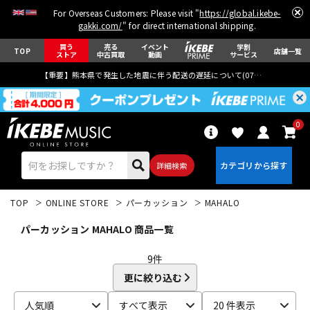
For Overseas Customers: Please visit "
https://global.ikebe-
gakki.com/
" for direct international shipping.
買う
売る
イベント
学割
TOP
店舗一覧
ストア
中古買取
動画
サービス
【重要】熊本県で発生した地震に伴う配送の遅延について(
07月29日
更新)
0
詳細検索
TOP
ONLINE STORE
パーカッション
MAHALO
パーカッション MAHALO 商品一覧
9
件
更に絞り込む
エレキギター
アコギ/エレアコ
人気順
すべて表示
20 件表示