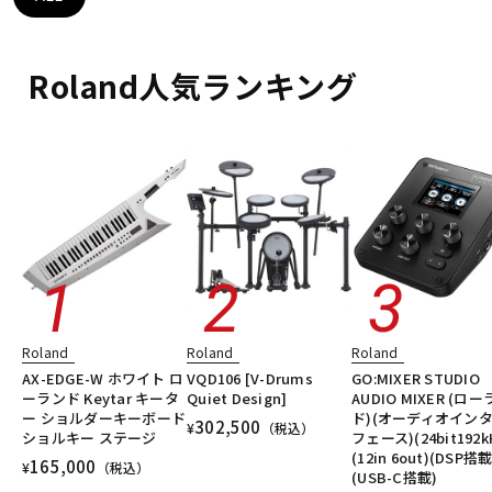
DTM オンライン納品
レコーディング機器
Roland人気ランキング
配信/ライブ機器
楽器アクセサリ
中古
ヴィンテージ
Roland
Roland
Roland
AX-EDGE-W ホワイト ロ
VQD106 [V-Drums
GO:MIXER STUDIO
ーランド Keytar キータ
Quiet Design]
AUDIO MIXER (ロ
ー ショルダーキーボード
ド)(オーディオイン
302,500
¥
（税込）
ショルキー ステージ
フェース)(24bit192k
(12in 6out)(DSP搭載
165,000
¥
（税込）
(USB-C搭載)