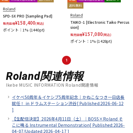
送料無料
Roland
Roland
SPD-SX PRO [Sampling Pad]
¥
158,400
TAIKO-1 [Electronic Taiko Percus
販売価格
(税込)
sion]
ポイント：1%
(1440pt)
¥
157,080
販売価格
(税込)
ポイント：1%
(1428pt)
1
Roland関連情報
Ikebe MUSIC INFORMATION Roland関連情報
イケベ50周年＆イケシブ5周年記念｜かねこなつき一日店長
就任！ in ドラムステーション渋谷[
Published:2026-06-12
]
【生配信決定】2026年4月11日（土）｜BOSS×Roland そ
こに鳴る Instrumental Demonstration[
Published:2026-
04-07/
Updated:2026-04-17
]