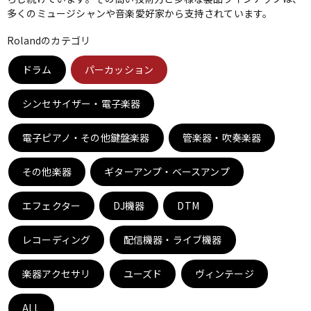
多くのミュージシャンや音楽愛好家から支持されています。
ベース
ウクレレ
Rolandのカテゴリ
ドラム
パーカッション
ドラム
パーカッション
シンセサイザー・電子楽器
キーボード
電子ピアノ
電子ピアノ・その他鍵盤楽器
管楽器・吹奏楽器
その他楽器
管楽器
ギターアンプ・ベースアンプ
その他楽器
エフェクター
DJ機器
DTM
アンプ
エフェクター
レコーディング
配信機器・ライブ機器
DJ機器
DTM
楽器アクセサリ
ユーズド
ヴィンテージ
ALL