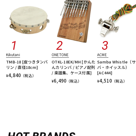
Kikutani
ONETONE
ACME
TMB-18 [皮つきタンバ
OTKL-18EK/MH [かんた
Samba Whistle（
リン / 直径18cm]
んカリンバ / ピアノ配列
バ・ホイッスル）
/ 楽譜集、ケース付属]
[AC444]
4,840
¥
（税込）
6,490
4,510
¥
（税込）
¥
（税込）