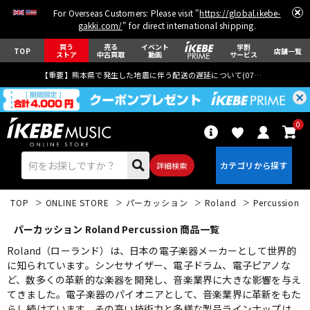
For Overseas Customers: Please visit "
https://global.ikebe-
gakki.com/
" for direct international shipping.
買う
売る
イベント
学割
TOP
店舗一覧
ストア
中古買取
動画
サービス
【重要】熊本県で発生した地震に伴う配送の遅延について(
07月29日
更新)
0
詳細検索
TOP
ONLINE STORE
パーカッション
Roland
Percussion
パーカッション Roland Percussion 商品一覧
Roland（ローランド）は、日本の電子楽器メーカーとして世界的
に知られています。シンセサイザー、電子ドラム、電子ピアノな
ど、数多くの革新的な楽器を開発し、音楽業界に大きな影響を与え
エレキギター
アコギ/エレアコ
てきました。電子楽器のパイオニアとして、音楽業界に革新をもた
らし続けています。その高い技術力と多様な製品ラインナップは、