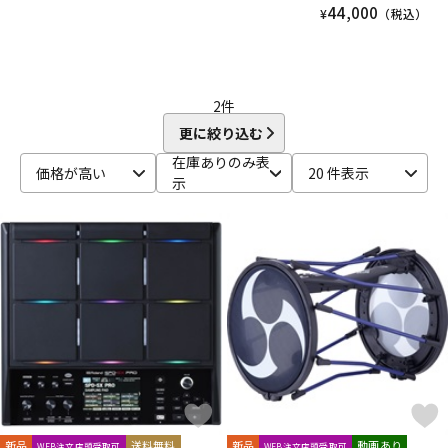
44,000
¥
（税込）
2
件
更に絞り込む
在庫ありのみ表
価格が高い
20 件表示
示
新品
送料無料
新品
動画あり
WEB注文店頭受取可
WEB注文店頭受取可