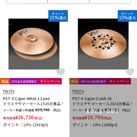
ベース
ウクレレ
ポイント
ポイント
10%
10%
還元
還元
ドラム
パーカッション
キーボード
電子ピアノ
管楽器
その他楽器
新品
キャンペーン
新品
キャンペーン
WEB注文店頭受取可
WEB注文店頭受取可
PAiSTe
PAiSTe
アンプ
エフェクター
PST-X Cajon HiHat 12 pair
PST-X Cajon Crash 16
ドラステサマーセール2026対象品！
ドラステサマーセール2026対象品！
¥29,700
¥23,100
メーカー希望小売価格
（税込）
メーカー希望小売価格
（税込）
SOLD OUT
¥
26,730
¥
20,790
販売価格
(税込)
販売価格
(税込)
DJ機器
DTM
ポイント：10%
(2430pt)
ポイント：10%
(1890pt)