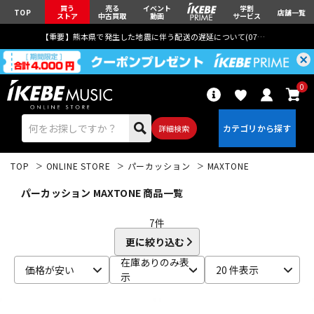
買う
売る
イベント
学割
TOP
店舗一覧
ストア
中古買取
動画
サービス
【重要】熊本県で発生した地震に伴う配送の遅延について(
07月29日
更新)
0
詳細検索
TOP
ONLINE STORE
パーカッション
MAXTONE
パーカッション MAXTONE 商品一覧
7
件
更に絞り込む
エレキギター
アコギ/エレアコ
在庫ありのみ表
価格が安い
20 件表示
示
ベース
ウクレレ