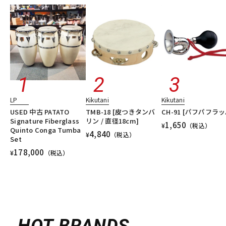
LP
Kikutani
Kikutani
USED 中古 PATATO
TMB-18 [皮つきタンバ
CH-91 [パフパフラッ
Signature Fiberglass
リン / 直径18cm]
1,650
¥
（税込）
Quinto Conga Tumba
4,840
¥
（税込）
Set
178,000
¥
（税込）