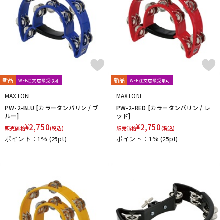
配信/ライブ機器
楽器アクセサリ
中古
ヴィンテージ
新品
新品
WEB注文店頭受取可
WEB注文店頭受取可
MAXTONE
MAXTONE
PW-2-BLU [カラータンバリン / ブ
PW-2-RED [カラータンバリン / レ
ルー]
ッド]
¥
2,750
¥
2,750
販売価格
(税込)
販売価格
(税込)
ポイント：1%
(25pt)
ポイント：1%
(25pt)