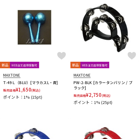
ドラム
パーカッション
キーボード
電子ピアノ
管楽器
その他楽器
新品
新品
WEB注文店頭受取可
WEB注文店頭受取可
MAXTONE
MAXTONE
アンプ
エフェクター
T-49Ｌ（BLU）[マラカスL・青]
PW-2-BLK [カラータンバリン / ブ
ラック]
¥
1,650
販売価格
(税込)
¥
2,750
販売価格
(税込)
ポイント：1%
(15pt)
ポイント：1%
(25pt)
DJ機器
DTM
DTM オンライン納品
レコーディング機器