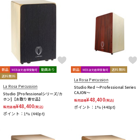
DTM オンライン納品
レコーディング機器
配信/ライブ機器
楽器アクセサリ
中古
ヴィンテージ
新品
動画あり
新品
送料無料
WEB注文店頭受取可
WEB注文店頭受取可
送料無料
La Rosa Percussion
La Rosa Percussion
Studio Red ～Professional Series
CAJON～
Studio [Professionalシリーズ/カ
ホン]【お取り寄せ品】
¥
48,400
販売価格
(税込)
¥
48,400
ポイント：1%
(440pt)
販売価格
(税込)
ポイント：1%
(440pt)