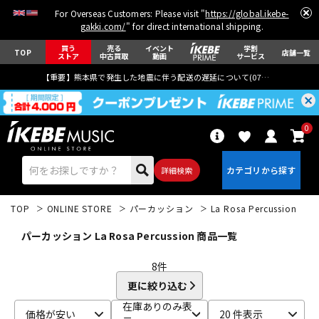
For Overseas Customers: Please visit "
https://global.ikebe-
gakki.com/
" for direct international shipping.
買う
売る
イベント
学割
TOP
店舗一覧
ストア
中古買取
動画
サービス
【重要】熊本県で発生した地震に伴う配送の遅延について(
07月29日
更新)
0
詳細検索
TOP
ONLINE STORE
パーカッション
La Rosa Percussion
パーカッション La Rosa Percussion 商品一覧
8
件
更に絞り込む
エレキギター
アコギ/エレアコ
在庫ありのみ表
価格が安い
20 件表示