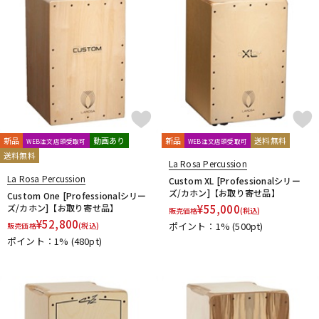
新品
動画あり
新品
送料無料
WEB注文店頭受取可
WEB注文店頭受取可
送料無料
La Rosa Percussion
La Rosa Percussion
Custom XL [Professionalシリー
ズ/カホン]【お取り寄せ品】
Custom One [Professionalシリー
ズ/カホン]【お取り寄せ品】
¥
55,000
販売価格
(税込)
¥
52,800
ポイント：1%
(500pt)
販売価格
(税込)
ポイント：1%
(480pt)