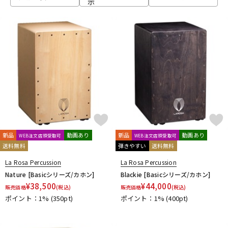
示
ベース
ウクレレ
ドラム
パーカッション
キーボード
電子ピアノ
管楽器
その他楽器
新品
動画あり
新品
動画あり
WEB注文店頭受取可
WEB注文店頭受取可
送料無料
弾きやすい
送料無料
アンプ
エフェクター
La Rosa Percussion
La Rosa Percussion
Nature [Basicシリーズ/カホン]
Blackie [Basicシリーズ/カホン]
¥
38,500
¥
44,000
販売価格
(税込)
販売価格
(税込)
ポイント：1%
(350pt)
ポイント：1%
(400pt)
DJ機器
DTM