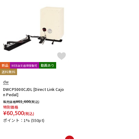
新品
動画あり
WEB注文店頭受取可
送料無料
dw
DWCP5000CJDL [Direct Link Cajo
n Pedal]
¥
61,600
販売価格
(税込)
特別価格
¥
60,500
(税込)
ポイント：1%
(550pt)