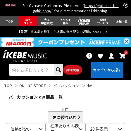
For Overseas Customers: Please visit "
https://global.ikebe-
gakki.com/
" for direct international shipping.
買う
売る
イベント
学割
TOP
店舗一覧
ストア
中古買取
動画
サービス
【重要】熊本県で発生した地震に伴う配送の遅延について(
07月29日
更新)
0
詳細検索
TOP
ONLINE STORE
パーカッション
dw
パーカッション dw 商品一覧
5
件
更に絞り込む
エレキギター
アコギ/エレアコ
在庫ありのみ表
価格が安い
20 件表示