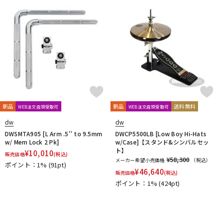
DTM オンライン納品
レコーディング機器
配信/ライブ機器
楽器アクセサリ
中古
ヴィンテージ
新品
新品
送料無料
WEB注文店頭受取可
WEB注文店頭受取可
dw
dw
DWSMTA905 [L Arm .5'' to 9.5mm
DWCP5500LB [Low Boy Hi-Hats
w/ Mem Lock 2 Pk]
w/Case]【スタンド&シンバルセッ
ト】
¥
10,010
販売価格
(税込)
¥58,300
メーカー希望小売価格
（税込）
ポイント：1%
(91pt)
¥
46,640
販売価格
(税込)
ポイント：1%
(424pt)