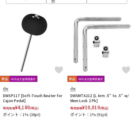
示
ベース
ウクレレ
ドラム
パーカッション
キーボード
電子ピアノ
管楽器
その他楽器
新品
新品
WEB注文店頭受取可
WEB注文店頭受取可
dw
dw
アンプ
エフェクター
DWSP117 [Soft-Touch Beater for
DWSMTA212 [L Arm .5'' to .5'' w/
Cajon Pedal]
Mem Lock 2 Pk]
¥
4,180
¥
10,010
販売価格
(税込)
販売価格
(税込)
ポイント：1%
(38pt)
ポイント：1%
(91pt)
DJ機器
DTM