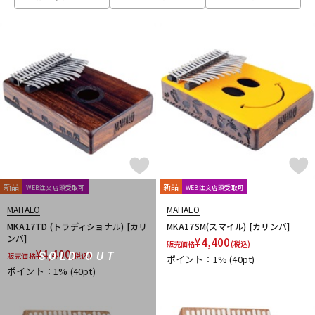
ベース
ウクレレ
ドラム
パーカッション
キーボード
電子ピアノ
管楽器
その他楽器
新品
新品
WEB注文店頭受取可
WEB注文店頭受取可
MAHALO
MAHALO
アンプ
エフェクター
MKA17TD (トラディショナル) [カリ
MKA17SM(スマイル) [カリンバ]
ンバ]
¥
4,400
販売価格
(税込)
¥
4,400
SOLD OUT
販売価格
(税込)
ポイント：1%
(40pt)
ポイント：1%
(40pt)
DJ機器
DTM