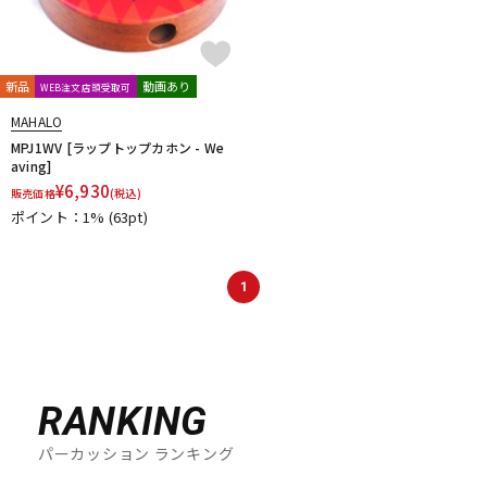
新品
動画あり
WEB注文店頭受取可
MAHALO
MPJ1WV [ラップトップカホン - We
aving]
¥
6,930
販売価格
(税込)
ポイント：1%
(63pt)
1
RANKING
パーカッション ランキング