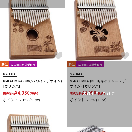
DTM オンライン納品
レコーディング機器
配信/ライブ機器
楽器アクセサリ
中古
ヴィンテージ
新品
新品
WEB注文店頭受取可
WEB注文店頭受取可
MAHALO
MAHALO
M-KALIMBA (HW/ハワイ・デザイン)
M-KALIMBA (NTU/ネイチャー・デ
[カリンバ]
ザイン) [カリンバ]
¥
4,950
¥
4,950
SOLD OUT
販売価格
(税込)
販売価格
(税込)
ポイント：1%
(45pt)
ポイント：1%
(45pt)