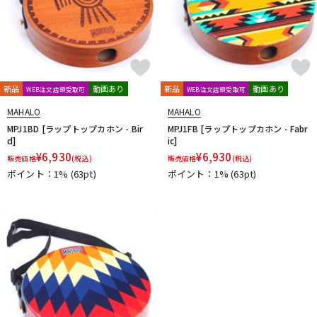
新品
動画あり
新品
動画あり
WEB注文店頭受取可
WEB注文店頭受取可
MAHALO
MAHALO
MPJ1BD [ラップトップカホン - Bir
MPJ1FB [ラップトップカホン - Fabr
d]
ic]
¥
6,930
¥
6,930
販売価格
(税込)
販売価格
(税込)
ポイント：1%
(63pt)
ポイント：1%
(63pt)