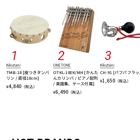
Kikutani
ONETONE
Kikutani
TMB-18 [皮つきタンバ
OTKL-18EK/MH [かんた
CH-91 [パフパフラッ
リン / 直径18cm]
んカリンバ / ピアノ配列
1,650
¥
（税込）
/ 楽譜集、ケース付属]
4,840
¥
（税込）
6,490
¥
（税込）