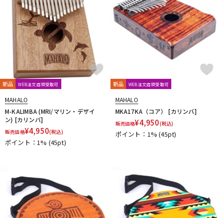
新品
新品
WEB注文店頭受取可
WEB注文店頭受取可
MAHALO
MAHALO
M-KALIMBA (MRI/マリン・デザイ
MKA17KA（コア） [カリンバ]
ン) [カリンバ]
¥
4,950
販売価格
(税込)
¥
4,950
販売価格
(税込)
ポイント：1%
(45pt)
ポイント：1%
(45pt)