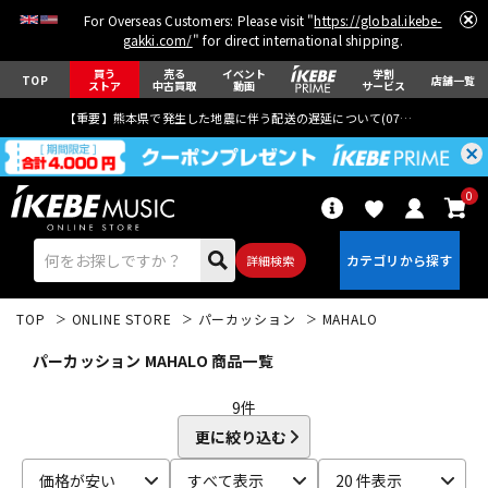
For Overseas Customers: Please visit "
https://global.ikebe-
gakki.com/
" for direct international shipping.
買う
売る
イベント
学割
TOP
店舗一覧
ストア
中古買取
動画
サービス
【重要】熊本県で発生した地震に伴う配送の遅延について(
07月29日
更新)
0
詳細検索
TOP
ONLINE STORE
パーカッション
MAHALO
パーカッション MAHALO 商品一覧
9
件
更に絞り込む
エレキギター
アコギ/エレアコ
価格が安い
すべて表示
20 件表示