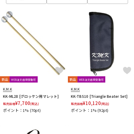
ベース
ウクレレ
ドラム
パーカッション
キーボード
電子ピアノ
管楽器
その他楽器
新品
新品
WEB注文店頭受取可
WEB注文店頭受取可
K.M.K
K.M.K
アンプ
エフェクター
KK-ML28 [グロッケン用マレット]
KK-TBS10 [Triangle Beater Set]
¥
7,700
¥
10,120
販売価格
(税込)
販売価格
(税込)
ポイント：1%
(70pt)
ポイント：1%
(92pt)
DJ機器
DTM