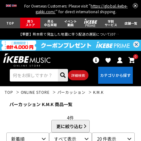
For Overseas Customers: Please visit "
https://global.ikebe-
gakki.com/
" for direct international shipping.
買う
売る
イベント
学割
TOP
店舗一覧
ストア
中古買取
動画
サービス
【重要】熊本県で発生した地震に伴う配送の遅延について(
07月29日
更新)
0
詳細検索
TOP
ONLINE STORE
パーカッション
K.M.K
パーカッション K.M.K 商品一覧
4
件
更に絞り込む
エレキギター
アコギ/エレアコ
新着順
すべて表示
20 件表示