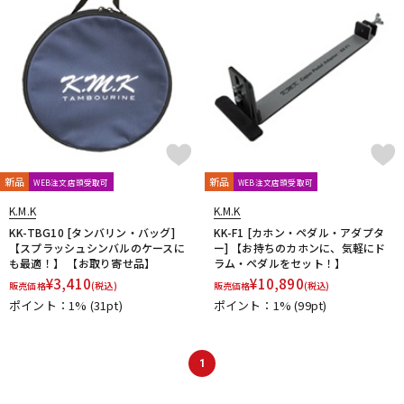
DTM オンライン納品
レコーディング機器
配信/ライブ機器
楽器アクセサリ
中古
ヴィンテージ
新品
新品
WEB注文店頭受取可
WEB注文店頭受取可
K.M.K
K.M.K
KK-TBG10 [タンバリン・バッグ]
KK-F1 [カホン・ペダル・アダプタ
【スプラッシュシンバルのケースに
ー] 【お持ちのカホンに、気軽にド
も最適！】 【お取り寄せ品】
ラム・ペダルをセット！】
¥
3,410
¥
10,890
販売価格
(税込)
販売価格
(税込)
ポイント：1%
(31pt)
ポイント：1%
(99pt)
1