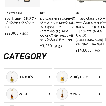
Positive Grid
DPA
JBL
Spark LINK （ポジティ
DUA0589 4099 CORE+用
TT350 Classic (タ
ブ ポジティヴ グリッ
グースネックロック (5個
テーブル)(ジェイビ
ド）
入り)(ディーピーエーマ
ル)(レコード)(ダイ
イクロホンズ)(4099
トドライブ)(MMカー
22,000
¥
（税込）
CORE+用)(MiroLockモ
リッジ)
デル対応)(拡張パーツ)
(JBLTT350WALJN)
内正規品・1年保証】
3,080
¥
（税込）
143,000
¥
（税込）
CATEGORY
エレキギター
アコギ/エレアコ
ベース
ウクレレ