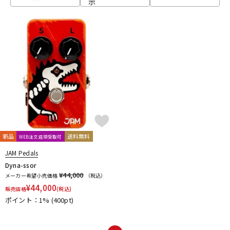
示
ベース
ウクレレ
ドラム
パーカッション
キーボード
電子ピアノ
管楽器
その他楽器
新品
送料無料
WEB注文店頭受取可
JAM Pedals
アンプ
エフェクター
Dyna-ssor
¥44,000
メーカー希望小売価格
（税込）
¥
44,000
販売価格
(税込)
ポイント：1%
(400pt)
DJ機器
DTM