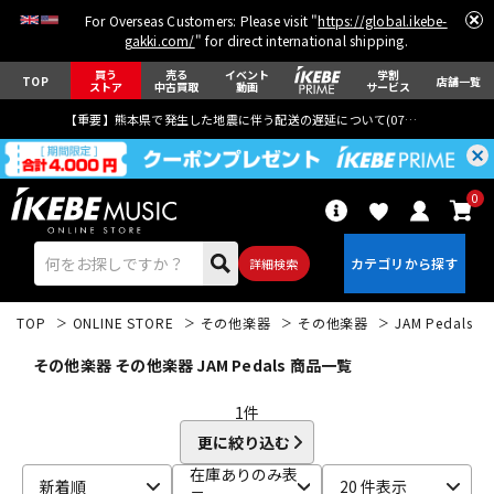
For Overseas Customers: Please visit "
https://global.ikebe-
gakki.com/
" for direct international shipping.
買う
売る
イベント
学割
TOP
店舗一覧
ストア
中古買取
動画
サービス
【重要】熊本県で発生した地震に伴う配送の遅延について(
07月29日
更新)
0
詳細検索
TOP
ONLINE STORE
その他楽器
その他楽器
JAM Pedals
その他楽器 その他楽器 JAM Pedals 商品一覧
1
件
更に絞り込む
エレキギター
アコギ/エレアコ
在庫ありのみ表
新着順
20 件表示