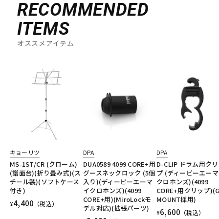
RECOMMENDED
ITEMS
オススメアイテム
キョーリツ
DPA
DPA
MS-1ST/CR (クローム)
DUA0589 4099 CORE+用
D-CLIP ドラム用ク
(譜面台)(折り畳み式)(ス
グースネックロック (5個
プ (ディーピーエー
チール製)(ソフトケース
入り)(ディーピーエーマ
クロホンズ)(4099
付き)
イクロホンズ)(4099
CORE+用クリップ)(G
CORE+用)(MiroLockモ
MOUNT採用)
4,400
¥
（税込）
デル対応)(拡張パーツ)
6,600
¥
（税込）