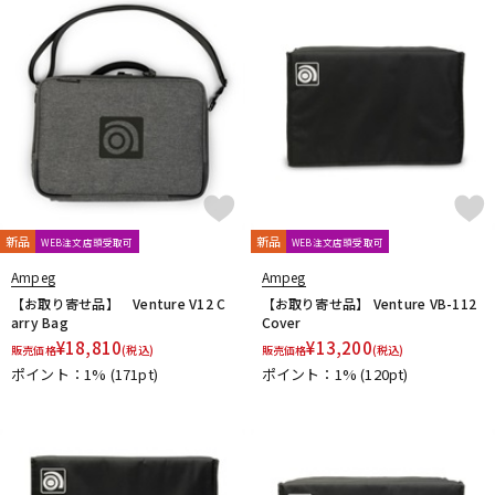
DTM オンライン納品
レコーディング機器
配信/ライブ機器
楽器アクセサリ
中古
ヴィンテージ
新品
新品
WEB注文店頭受取可
WEB注文店頭受取可
Ampeg
Ampeg
【お取り寄せ品】 Venture V12 C
【お取り寄せ品】 Venture VB-112
arry Bag
Cover
¥
18,810
¥
13,200
販売価格
(税込)
販売価格
(税込)
ポイント：1%
(171pt)
ポイント：1%
(120pt)