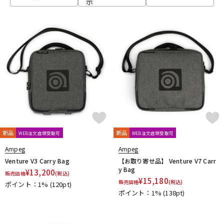
示
ベース
ウクレレ
ドラム
パーカッション
キーボード
電子ピアノ
管楽器
その他楽器
新品
新品
WEB注文店頭受取可
WEB注文店頭受取可
Ampeg
Ampeg
アンプ
エフェクター
Venture V3 Carry Bag
【お取り寄せ品】 Venture V7 Carr
y Bag
¥
13,200
販売価格
(税込)
¥
15,180
販売価格
(税込)
ポイント：1%
(120pt)
ポイント：1%
(138pt)
DJ機器
DTM