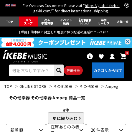
For Overseas Customers: Please visit "
https://global.ikebe-
gakki.com/
" for direct international shipping.
買う
売る
イベント
学割
TOP
店舗一覧
ストア
中古買取
動画
サービス
【重要】熊本県で発生した地震に伴う配送の遅延について(
07月29日
更新)
0
詳細検索
TOP
ONLINE STORE
その他楽器
その他楽器
Ampeg
その他楽器 その他楽器 Ampeg 商品一覧
9
件
更に絞り込む
エレキギター
アコギ/エレアコ
在庫ありのみ表
新着順
20 件表示