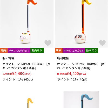
新品
動画あり
新品
動画あり
WEB注文店頭受取可
WEB注文店頭受取可
明和電機
明和電機
オタマトーン JAPAN （招き猫） [さ
オタマトーン JAPAN （歌舞伎） [さ
わってカンタン電子楽器]
わってカンタン電子楽器]
¥
4,400
¥
4,400
販売価格
(税込)
販売価格
(税込)
ポイント：1%
(40pt)
ポイント：1%
(40pt)