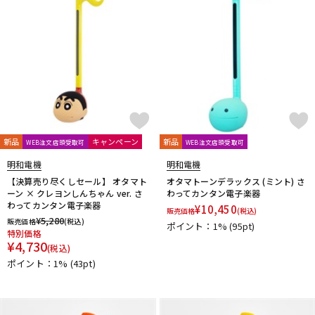
DTM オンライン納品
レコーディング機器
配信/ライブ機器
楽器アクセサリ
中古
ヴィンテージ
新品
キャンペーン
新品
WEB注文店頭受取可
WEB注文店頭受取可
明和電機
明和電機
【決算売り尽くしセール】 オタマト
オタマトーンデラックス (ミント) さ
ーン × クレヨンしんちゃん ver. さ
わってカンタン電子楽器
わってカンタン電子楽器
¥
10,450
販売価格
(税込)
¥
5,280
販売価格
(税込)
ポイント：1%
(95pt)
特別価格
¥
4,730
(税込)
ポイント：1%
(43pt)