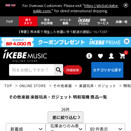
For Overseas Customers: Please visit "
https://global.ikebe-
gakki.com/
" for direct international shipping.
買う
売る
イベント
学割
TOP
店舗一覧
ストア
中古買取
動画
サービス
【重要】熊本県で発生した地震に伴う配送の遅延について(
07月29日
更新)
0
詳細検索
TOP
ONLINE STORE
その他楽器
楽器玩具・ガジェット
明和
その他楽器 楽器玩具・ガジェット 明和電機 商品一覧
26
件
更に絞り込む
エレキギター
アコギ/エレアコ
在庫ありのみ表
新着順
80 件表示