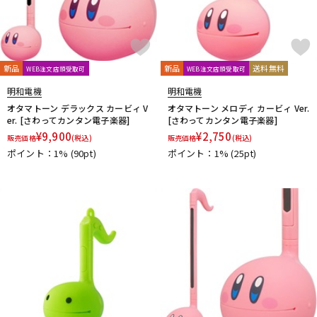
新品
新品
送料無料
WEB注文店頭受取可
WEB注文店頭受取可
明和電機
明和電機
オタマトーン デラックス カービィ V
オタマトーン メロディ カービィ Ver.
er. [さわってカンタン電子楽器]
[さわってカンタン電子楽器]
¥
9,900
¥
2,750
販売価格
(税込)
販売価格
(税込)
ポイント：1%
(90pt)
ポイント：1%
(25pt)