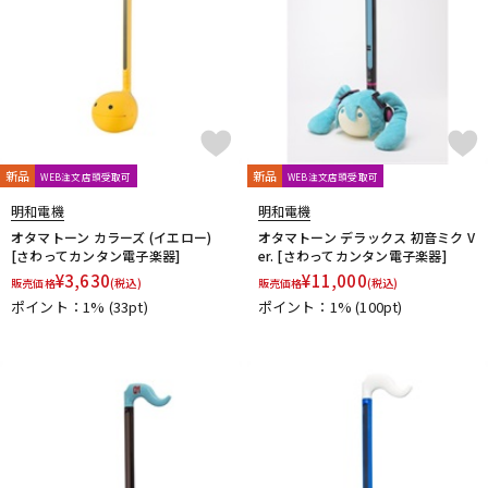
新品
新品
WEB注文店頭受取可
WEB注文店頭受取可
明和電機
明和電機
オタマトーン カラーズ (イエロー)
オタマトーン デラックス 初音ミク V
[さわってカンタン電子楽器]
er. [さわってカンタン電子楽器]
¥
3,630
¥
11,000
販売価格
(税込)
販売価格
(税込)
ポイント：1%
(33pt)
ポイント：1%
(100pt)