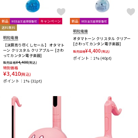
新品
キャンペーン
新品
WEB注文店頭受取可
WEB注文店頭受取可
送料無料
明和電機
明和電機
オタマトーン クリスタル クリアー
[さわってカンタン電子楽器]
【決算売り尽くしセール】 オタマト
ーン クリスタル クリアブルー [さわ
¥
4,400
販売価格
(税込)
ってカンタン電子楽器]
ポイント：1%
(40pt)
¥
4,400
販売価格
(税込)
特別価格
¥
3,410
(税込)
ポイント：1%
(31pt)