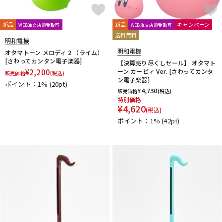
新品
新品
キャンペーン
WEB注文店頭受取可
WEB注文店頭受取可
送料無料
明和電機
明和電機
オタマトーン メロディ 2 （ライム）
[さわってカンタン電子楽器]
【決算売り尽くしセール】 オタマト
¥
2,200
ーン カービィ Ver. [さわってカンタ
販売価格
(税込)
ン電子楽器]
ポイント：1%
(20pt)
¥
4,730
販売価格
(税込)
特別価格
¥
4,620
(税込)
ポイント：1%
(42pt)