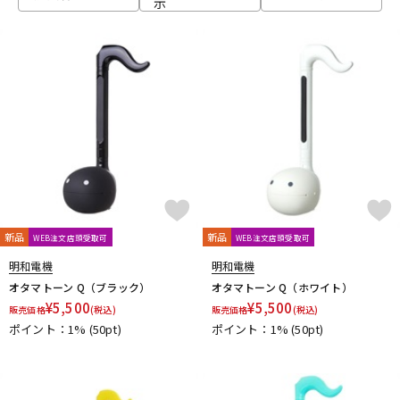
示
ベース
ウクレレ
ドラム
パーカッション
キーボード
電子ピアノ
管楽器
その他楽器
新品
新品
WEB注文店頭受取可
WEB注文店頭受取可
明和電機
明和電機
アンプ
エフェクター
オタマトーン Q（ブラック）
オタマトーン Q（ホワイト）
¥
5,500
¥
5,500
販売価格
(税込)
販売価格
(税込)
ポイント：1%
(50pt)
ポイント：1%
(50pt)
DJ機器
DTM