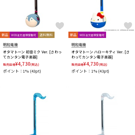
新品
送料無料
新品
WEB注文店頭受取可
WEB注文店頭受取可
明和電機
明和電機
オタマトーン 初音ミク Ver. [さわっ
オタマトーン ハローキティ Ver. [さ
てカンタン電子楽器]
わってカンタン電子楽器]
¥
4,730
¥
4,730
販売価格
(税込)
販売価格
(税込)
ポイント：1%
(43pt)
ポイント：1%
(43pt)