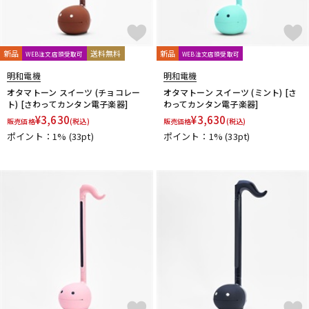
新品
送料無料
新品
WEB注文店頭受取可
WEB注文店頭受取可
明和電機
明和電機
オタマトーン スイーツ (チョコレー
オタマトーン スイーツ (ミント) [さ
ト) [さわってカンタン電子楽器]
わってカンタン電子楽器]
¥
3,630
¥
3,630
販売価格
(税込)
販売価格
(税込)
ポイント：1%
(33pt)
ポイント：1%
(33pt)