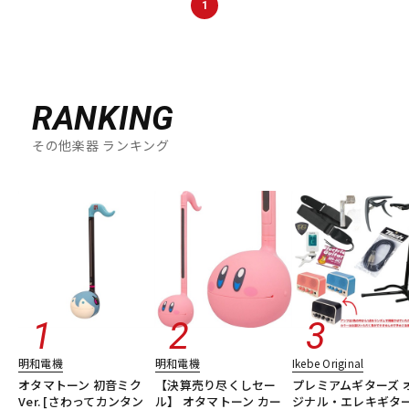
1
DTM オンライン納品
レコーディング機器
配信/ライブ機器
楽器アクセサリ
RANKING
その他楽器 ランキング
中古
ヴィンテージ
明和電機
明和電機
Ikebe Original
オタマトーン 初音ミク
【決算売り尽くしセー
プレミアムギターズ 
Ver. [さわってカンタン
ル】 オタマトーン カー
ジナル・エレキギタ