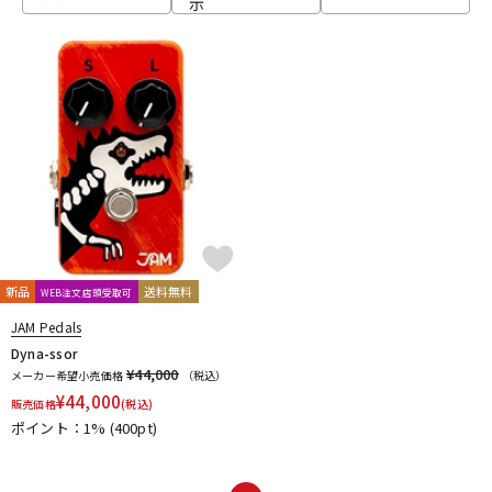
示
ベース
ウクレレ
ドラム
パーカッション
キーボード
電子ピアノ
管楽器
その他楽器
新品
送料無料
WEB注文店頭受取可
JAM Pedals
アンプ
エフェクター
Dyna-ssor
¥44,000
メーカー希望小売価格
（税込）
¥
44,000
販売価格
(税込)
ポイント：1%
(400pt)
DJ機器
DTM