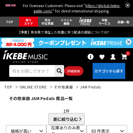
For Overseas Customers: Please visit "
https://global.ikebe-
gakki.com/
" for direct international shipping.
買う
売る
イベント
学割
TOP
店舗一覧
ストア
中古買取
動画
サービス
【重要】熊本県で発生した地震に伴う配送の遅延について(
07月29日
更新)
0
詳細検索
TOP
ONLINE STORE
その他楽器
JAM Pedals
その他楽器 JAM Pedals 商品一覧
1
件
更に絞り込む
エレキギター
アコギ/エレアコ
在庫ありのみ表
価格が高い
60 件表示