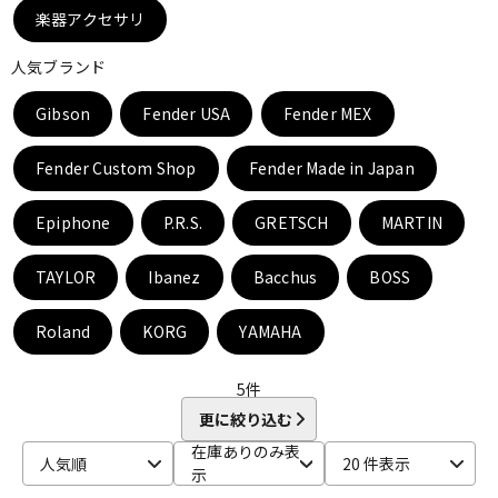
DTM オンライン納品
レコーディング機器
楽器アクセサリ
人気ブランド
配信/ライブ機器
楽器アクセサリ
Gibson
Fender USA
Fender MEX
Fender Custom Shop
Fender Made in Japan
中古
ヴィンテージ
Epiphone
P.R.S.
GRETSCH
MARTIN
TAYLOR
Ibanez
Bacchus
BOSS
Roland
KORG
YAMAHA
5
件
更に絞り込む
在庫ありのみ表
人気順
20 件表示
示