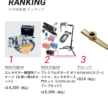
RANKING
その他楽器 ランキング
Ikebe Original
Ikebe Original
キョーリツ
エレキギター練習用パッ
プレミアムギターズ オリ
KZ50/GD [カズー]
ケージ【お買い得6点セ
ジナル・エレキギター入
924
¥
（税込）
ット】
門セット【JOYO/JA-02
アンプセット】
14,300
¥
（税込）
10,000
¥
（税込）