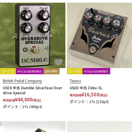
ユーズド
送料無料
ユーズド
WEB注文店頭受取可
WEB注文店頭受取可
British Pedal Company
Taurus
USED 中古 Dumble Silverface Over
USED 中古 Zebu-SL
drive Special
¥
16,500
販売価格
(税込)
¥
44,000
販売価格
(税込)
ポイント：1%
(150pt)
ポイント：1%
(400pt)