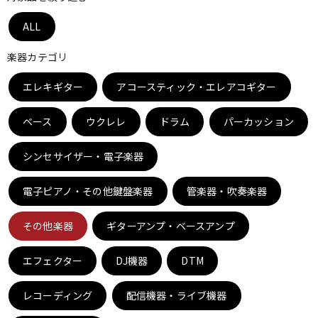
ベース
ウクレレ
ALL
楽器カテゴリ
ドラム
パーカッション
エレキギター
アコースティック・エレアコギター
ベース
ウクレレ
ドラム
パーカッション
キーボード
電子ピアノ
シンセサイザー・電子楽器
管楽器
その他楽器
電子ピアノ・その他鍵盤楽器
管楽器・吹奏楽器
その他楽器
ギターアンプ・ベースアンプ
アンプ
エフェクター
エフェクター
DJ機器
DTM
DJ機器
DTM
レコーディング
配信機器・ライブ機器