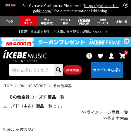
For Overseas Customers: Please visit "
https://global.ikebe-
gakki.com/
" for direct international shipping.
買う
売る
イベント
学割
TOP
店舗一覧
ストア
中古買取
動画
サービス
【重要】熊本県で発生した地震に伴う配送の遅延について(
07月29日
更新)
0
詳細検索
TOP
ONLINE STORE
その他楽器
その他楽器 ユーズド 商品一覧
ユーズド（中古）商品一覧です。
>>ヴィンテージ商品一覧
>>認定中古品
エレキギター
アコギ/エレアコ
対象品を絞り込む