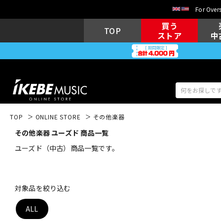
For Overs
買う
TOP
ストア
中
TOP
ONLINE STORE
その他楽器
その他楽器 ユーズド 商品一覧
アコギ/エレ
エレキギター
アコ
ユーズド（中古）商品一覧です。
キーボード
電子ピアノ
対象品を絞り込む
ALL