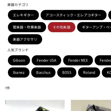
楽器カテゴリ
DJ機器
DTM
エレキギター
アコースティック・エレアコギター
管楽器・吹奏楽器
その他楽器
ギターアンプ・ベ
中古
ヴィンテー
楽器アクセサリ
人気ブランド
Gibson
Fender USA
Fender MEX
Fende
Ibanez
Bacchus
BOSS
Roland
K
7
件