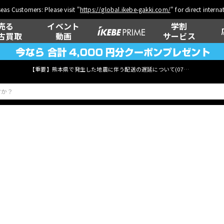
eas Customers: Please visit "
https://global.ikebe-gakki.com/
" for direct intern
売る
イベント
学割
古買取
動画
サービス
【重要】熊本県で発生した地震に伴う配送の遅延について(
07月29日
更新)
ベース
ウクレレ
管楽器
その他楽器