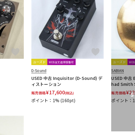
ユーズド
ユーズド
WEB注文店頭受取可
WE
D-Sound
SABIAN
USED 中古 Inquisitor (D-Sound) デ
USED 中古 Ex
ィストーション
had Smith 
¥
17,600
¥
22
販売価格
販売価格
(税込)
ポイント：1%
(160pt)
ポイント：