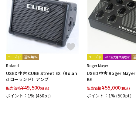
ユーズド
送料無料
ユーズド
WEB注文店頭受取可
Roland
Roger Mayer
USED 中古 CUBE Street EX（Rolan
USED 中古 Roger Mayer 
d ローランド）アンプ
BE
¥
49,500
¥
55,000
販売価格
販売価格
(税込)
(税込)
ポイント：1%
(450pt)
ポイント：1%
(500pt)