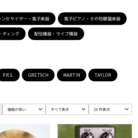
配信/ライブ
楽器アクセサ
機器
リ
シンセサイザー・電子楽器
電子ピアノ・その他鍵盤楽器
ーディング
配信機器・ライブ機器
P.R.S.
GRETSCH
MARTIN
TAYLOR
価格が安い
すべて表示
20 件表示