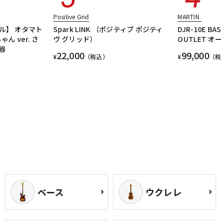
Positive Grid
MARTIN
ル】 オタマト
Spark LINK （ポジティブ ポジティ
DJR-10E BA
ん ver. さ
ヴ グリッド）
OUTLET 
器
22,000
99,000
¥
（税込）
¥
（
ベース
ウクレレ