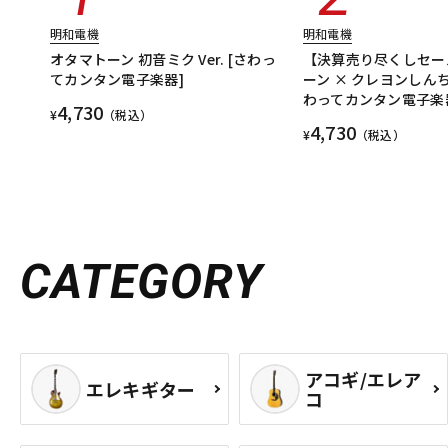
明和電機
明和電機
オタマトーン 初音ミク Ver. [さわっ
【決算売り尽くしセー
てカンタン電子楽器]
ーン × クレヨンしんちゃ
わってカンタン電子楽
4,730
¥
（税込）
4,730
¥
（税込）
CATEGORY
アコギ/エレア
エレキギター
コ