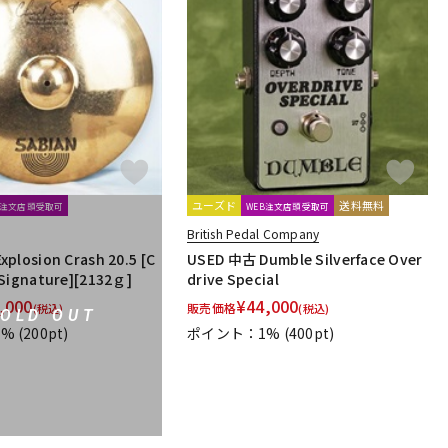
ユーズド
送料無料
B注文店頭受取可
WEB注文店頭受取可
British Pedal Company
plosion Crash 20.5 [C
USED 中古 Dumble Silverface Over
Signature][2132ｇ]
drive Special
,000
¥
44,000
販売価格
(税込)
(税込)
SOLD OUT
1%
(200pt)
ポイント：1%
(400pt)