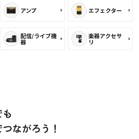
アンプ
エフェクター
配信/ライブ機
楽器アクセサ
器
リ