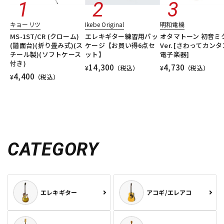
DTM オンライン納品
レコーディング機器
キョーリツ
Ikebe Original
明和電機
MS-1ST/CR (クローム)
エレキギター練習用パッ
オタマトーン 初音ミ
配信/ライブ機器
楽器アクセサリ
(譜面台)(折り畳み式)(ス
ケージ【お買い得6点セ
Ver. [さわってカンタ
チール製)(ソフトケース
ット】
電子楽器]
付き)
14,300
4,730
¥
（税込）
¥
（税込）
4,400
¥
（税込）
中古
ヴィンテージ
CATEGORY
エレキギター
アコギ/エレアコ