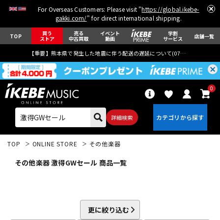
For Overseas Customers: Please visit "
https://global.ikebe-
gakki.com/
" for direct international shipping.
買う
売る
イベント
学割
TOP
店舗一覧
ストア
中古買取
動画
サービス
【重要】熊本県で発生した地震に伴う配送の遅延について(
07月29日
更新)
0
詳細検索
TOP
ONLINE STORE
その他楽器
その他楽器 激得GWセール 商品一覧
エレキギター
アコギ/エレアコ
更に絞り込む