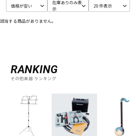
在庫ありのみ表
価格が安い
20 件表示
示
ベース
ウクレレ
該当する商品がありません。
ドラム
パーカッション
キーボード
電子ピアノ
RANKING
管楽器
その他楽器
その他楽器 ランキング
アンプ
エフェクター
DJ機器
DTM