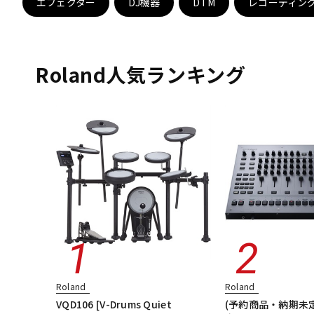
エフェクター
DJ機器
DTM
レコーディン
DJ機器
DTM
Roland人気ランキング
中古
ヴィンテー
Roland
Roland
VQD106 [V-Drums Quiet
(予約商品・納期未