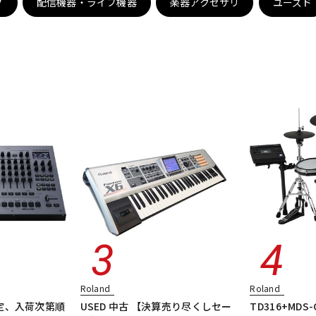
グ
配信機器・ライブ機器
楽器アクセサリ
ユーズド
DTM オンラ
レコーディン
イン納品
グ機器
ジ
Roland
Roland
定、入荷次第順
USED 中古 【決算売り尽くしセー
TD316+MDS-C