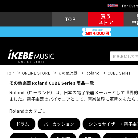
For Overs
買う
TOP
ストア
中
TOP
ONLINE STORE
その他楽器
Roland
CUBE Series
その他楽器 Roland CUBE Series 商品一覧
アコギ/エレ
エレキギター
アコ
Roland（ローランド）は、日本の電子楽器メーカーとして世
ました。電子楽器のパイオニアとして、音楽業界に革新をもたら
Rolandのカテゴリ
キーボード
電子ピアノ
ドラム
パーカッション
シンセサイザー・電子楽