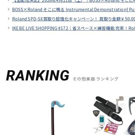
【生配信決定】2026年4月11日（土）｜BOSS×Roland そこに鳴る In
BOSS×Roland そこに鳴る Instrumental Demonstration[
Pu
Roland SPD-SX買取り超強化キャンペーン！ 買取り金額￥50,0
IKEBE LIVE SHOPPING #172｜省スペース×練習機能 充実！
RANKING
その他楽器 ランキング