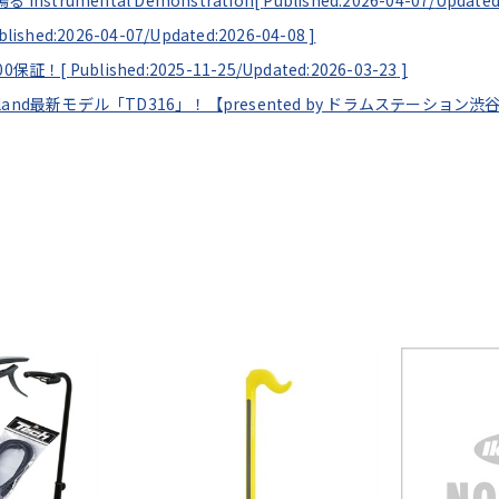
strumental Demonstration[
Published:2026-04-07/
Updated
blished:2026-04-07/
Updated:2026-04-08
]
00保証！[
Published:2025-11-25/
Updated:2026-03-23
]
Roland最新モデル「TD316」！【presented by ドラムステーション渋