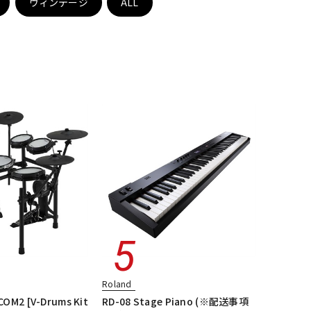
ヴィンテージ
ALL
配信/ライブ
楽器アクセサ
機器
リ
Roland
OM2 [V-Drums Kit
RD-08 Stage Piano (※配送事項