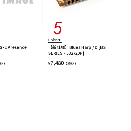
Hohner
S-2 Presence
【新仕様】Blues Harp / D [MS
SERIES - 532/20P]
7,480
税込）
¥
（税込）