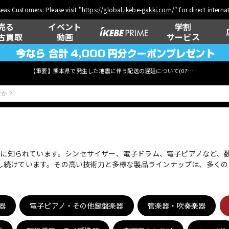
eas Customers: Please visit "
https://global.ikebe-gakki.com/
" for direct intern
売る
イベント
学割
古買取
動画
サービス
【重要】熊本県で発生した地震に伴う配送の遅延について(
07月29日
更新)
ベース
ウクレレ
界的に知られています。シンセサイザー、電子ドラム、電子ピアノなど
し続けています。その高い技術力と多様な製品ラインナップは、多くの
管楽器
その他楽器
器
電子ピアノ・その他鍵盤楽器
管楽器・吹奏楽器