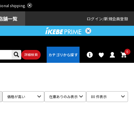
ational shipping.
店舗一覧
ログイン
新規会員登録
0
詳細検索
パーカッショ
ドラム
ン
価格が高い
在庫ありのみ表示
80 件表示
アンプ
エフェクター