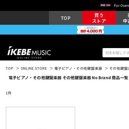
For Overs
買う
TOP
ストア
中
TOP
ONLINE STORE
電子ピアノ・その他鍵盤楽器
その他鍵盤
電子ピアノ・その他鍵盤楽器 その他鍵盤楽器 No Brand 商品一覧
アコギ/エレ
エレキギター
アコ
1
件
キーボード
電子ピアノ