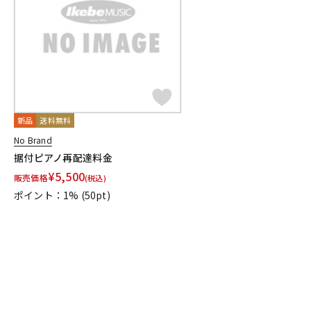
DJ機器
DTM
中古
ヴィンテー
新品
送料無料
No Brand
据付ピアノ再配達料金
¥
5,500
販売価格
(税込)
ポイント：1%
(50pt)