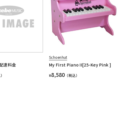
Schoenhut
配達料金
My First Piano II[25-Key Pink ]
8,580
込）
¥
（税込）