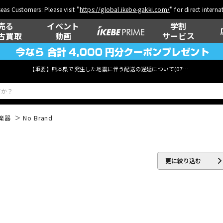
eas Customers: Please visit "
https://global.ikebe-gakki.com/
" for direct intern
売る
イベント
学割
古買取
動画
サービス
【重要】熊本県で発生した地震に伴う配送の遅延について(
07月29日
更新)
楽器
No Brand
ベース
ウクレレ
更に絞り込む
管楽器
その他楽器