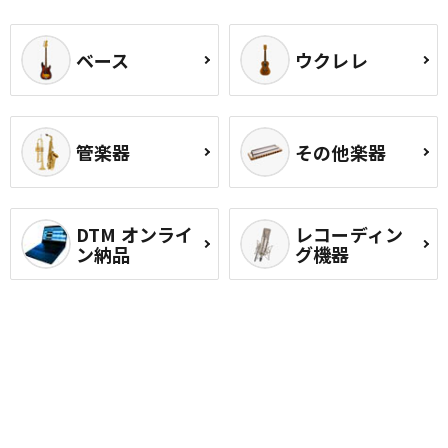
ベース
ウクレレ
管楽器
その他楽器
DTM オンライ
レコーディン
ン納品
グ機器