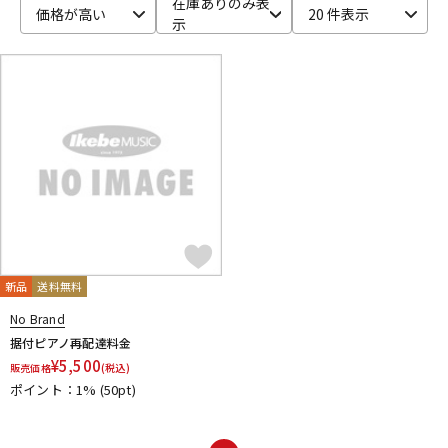
在庫ありのみ表
価格が高い
20 件表示
示
ベース
ウクレレ
ドラム
パーカッション
キーボード
電子ピアノ
管楽器
その他楽器
新品
送料無料
アンプ
エフェクター
No Brand
据付ピアノ再配達料金
¥
5,500
販売価格
(税込)
ポイント：1%
(50pt)
DJ機器
DTM