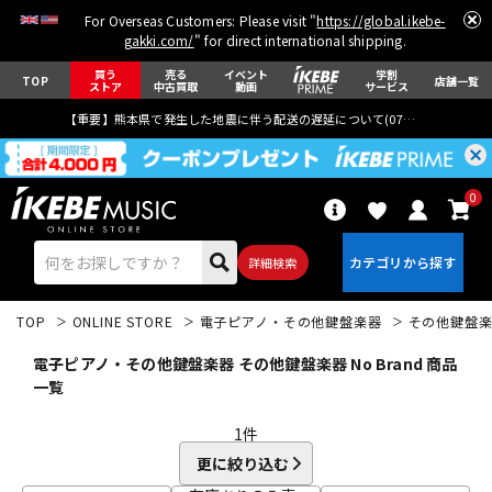
For Overseas Customers: Please visit "
https://global.ikebe-
gakki.com/
" for direct international shipping.
買う
売る
イベント
学割
TOP
店舗一覧
ストア
中古買取
動画
サービス
【重要】熊本県で発生した地震に伴う配送の遅延について(
07月29日
更新)
0
詳細検索
TOP
ONLINE STORE
電子ピアノ・その他鍵盤楽器
その他鍵盤
電子ピアノ・その他鍵盤楽器 その他鍵盤楽器 No Brand 商品
一覧
1
件
エレキギター
アコギ/エレアコ
更に絞り込む