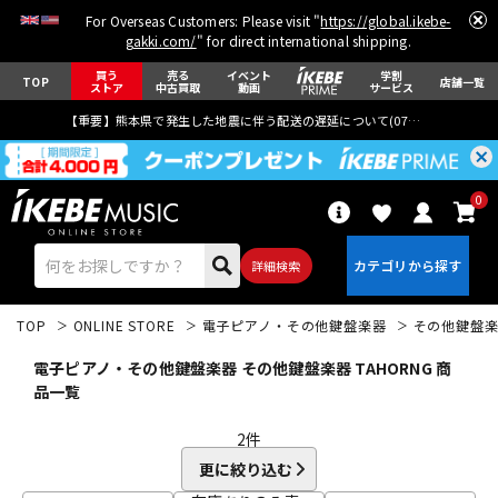
For Overseas Customers: Please visit "
https://global.ikebe-
gakki.com/
" for direct international shipping.
買う
売る
イベント
学割
TOP
店舗一覧
ストア
中古買取
動画
サービス
【重要】熊本県で発生した地震に伴う配送の遅延について(
07月29日
更新)
0
詳細検索
TOP
ONLINE STORE
電子ピアノ・その他鍵盤楽器
その他鍵盤
電子ピアノ・その他鍵盤楽器 その他鍵盤楽器 TAHORNG 商
品一覧
2
件
エレキギター
アコギ/エレアコ
更に絞り込む