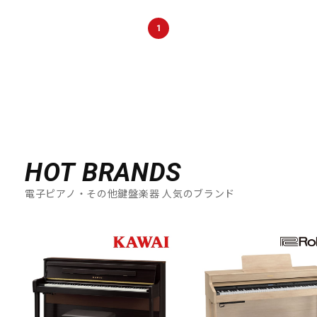
DTM オンライン納品
レコーディング機器
1
配信/ライブ機器
楽器アクセサリ
中古
ヴィンテージ
HOT BRANDS
電子ピアノ・その他鍵盤楽器 人気のブランド