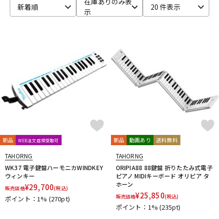
在庫ありのみ表
新着順
20 件表示
示
ベース
ウクレレ
ドラム
パーカッション
キーボード
電子ピアノ
管楽器
その他楽器
新品
新品
動画あり
送料無料
WEB注文店頭受取可
アンプ
エフェクター
TAHORNG
TAHORNG
WK37 電子鍵盤ハーモニカWINDKEY
ORIPIA88 88鍵盤 折りたたみ式電子
ウィンキー
ピアノ MIDIキーボード オリピア タ
ホーン
¥
29,700
販売価格
(税込)
DJ機器
DTM
¥
25,850
販売価格
(税込)
ポイント：1%
(270pt)
ポイント：1%
(235pt)