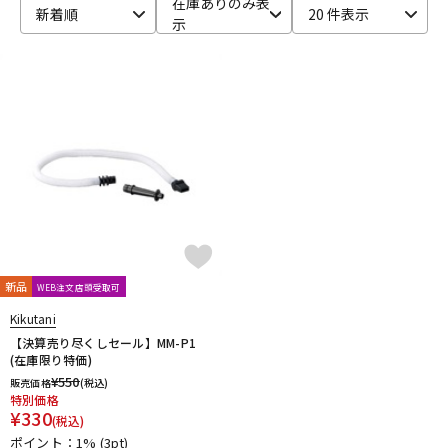
在庫ありのみ表
新着順
20 件表示
示
ベース
ウクレレ
ドラム
パーカッション
キーボード
電子ピアノ
管楽器
その他楽器
新品
WEB注文店頭受取可
アンプ
エフェクター
Kikutani
【決算売り尽くしセール】MM-P1
(在庫限り特価)
¥
550
販売価格
(税込)
DJ機器
DTM
特別価格
¥
330
(税込)
ポイント：1%
(3pt)