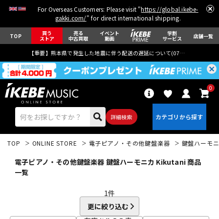
For Overseas Customers: Please visit "
https://global.ikebe-
gakki.com/
" for direct international shipping.
買う
売る
イベント
学割
TOP
店舗一覧
ストア
中古買取
動画
サービス
【重要】熊本県で発生した地震に伴う配送の遅延について(
07月29日
更新)
0
詳細検索
TOP
ONLINE STORE
電子ピアノ・その他鍵盤楽器
鍵盤ハーモ
電子ピアノ・その他鍵盤楽器 鍵盤ハーモニカ Kikutani 商品
一覧
1
件
エレキギター
アコギ/エレアコ
更に絞り込む