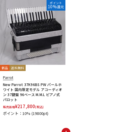
ポイント
10%
還元
ドラム
パーカッション
キーボード
電子ピアノ
管楽器
その他楽器
新品
送料無料
アンプ
エフェクター
Parrot
New Parrot 37K96BS PW パールホ
ワイト 国内限定モデル アコーディオ
ン 37鍵盤 96ベース M.M.L ピアノ式
DJ機器
DTM
パロット
¥
217,800
販売価格
(税込)
ポイント：10%
(19800pt)
DTM オンライン納品
レコーディング機器