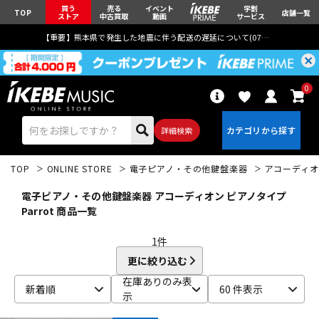
買う
売る
イベント
学割
TOP
店舗一覧
ストア
中古買取
動画
サービス
【重要】熊本県で発生した地震に伴う配送の遅延について(
07月29日
更新)
0
詳細検索
TOP
ONLINE STORE
電子ピアノ・その他鍵盤楽器
アコーディオ
電子ピアノ・その他鍵盤楽器 アコーディオン ピアノタイプ
Parrot 商品一覧
1
件
エレキギター
アコギ/エレアコ
更に絞り込む
在庫ありのみ表
新着順
60 件表示
示
ベース
ウクレレ