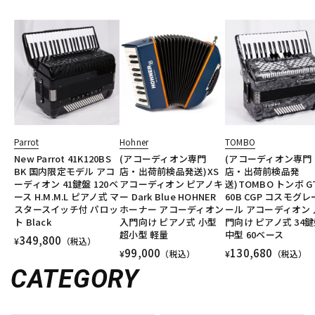
Parrot
Hohner
TOMBO
New Parrot 41K120BS
(アコーディオン専門
(アコーディオン専門
BK 国内限定モデル アコ
店・出荷前検品発送)XS
店・出荷前検品発
ーディオン 41鍵盤 120ベ
アコーディオン ピアノキ
送)TOMBO トンボ G
ース H.M.M.L ピアノ式 マ
ー Dark Blue HOHNER
60B CGP コスモグ
スタースイッチ付 パロッ
ホーナー アコーディオン
ール アコーディオン 
ト Black
入門向け ピアノ式 小型
門向け ピアノ式 34
超小型 軽量
中型 60ベース
349,800
¥
（税込）
99,000
130,680
¥
（税込）
¥
（税込）
CATEGORY