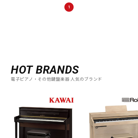
DTM オンライン納品
レコーディング機器
1
配信/ライブ機器
楽器アクセサリ
中古
ヴィンテージ
HOT BRANDS
電子ピアノ・その他鍵盤楽器 人気のブランド