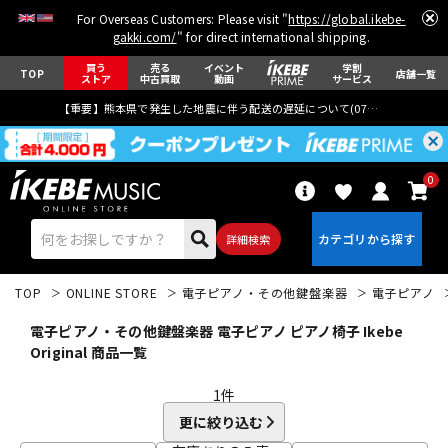
For Overseas Customers: Please visit "
https://global.ikebe-
gakki.com/
" for direct international shipping.
買う
売る
イベント
学割
TOP
店舗一覧
ストア
中古買取
動画
サービス
【重要】熊本県で発生した地震に伴う配送の遅延について(
07月29日
更新)
0
詳細検索
TOP
ONLINE STORE
電子ピアノ・その他鍵盤楽器
電子ピアノ
電子ピアノ・その他鍵盤楽器 電子ピアノ ピアノ椅子 Ikebe
Original 商品一覧
1
件
エレキギター
アコギ/エレアコ
更に絞り込む