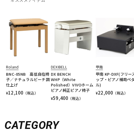
Roland
DEXIBELL
甲南
BNC-05NB 高低自在椅
DX BENCH
甲南 KP-DXF(フリー
子／ナチュラルビーチ調
WHP（White
ップ・ピアノ補助ペ
仕上げ
Polished）VIVOホーム
ル)
ピアノ純正ピアノ椅子
12,100
22,000
¥
（税込）
¥
（税込）
59,400
¥
（税込）
CATEGORY