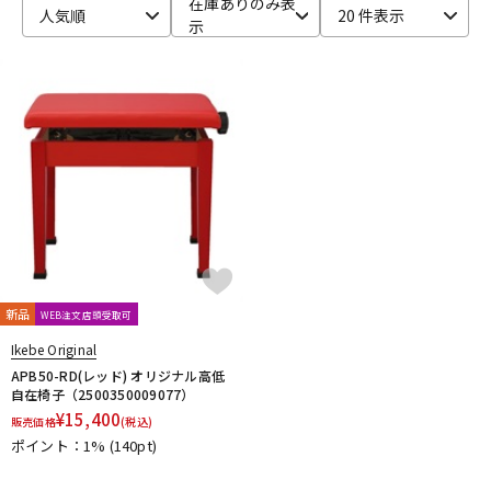
在庫ありのみ表
人気順
20 件表示
示
ベース
ウクレレ
ドラム
パーカッション
キーボード
電子ピアノ
管楽器
その他楽器
新品
WEB注文店頭受取可
アンプ
エフェクター
Ikebe Original
APB50-RD(レッド) オリジナル高低
自在椅子（2500350009077）
¥
15,400
販売価格
(税込)
DJ機器
DTM
ポイント：1%
(140pt)