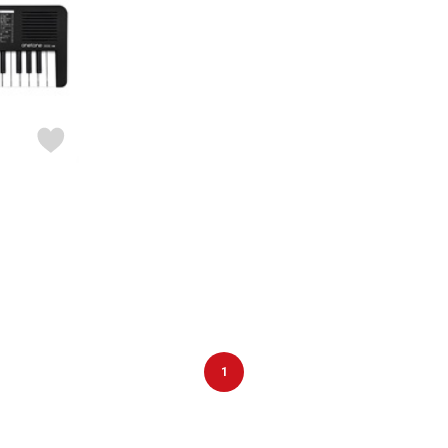
DTM オンラ
レコーディン
イン納品
グ機器
ジ
1