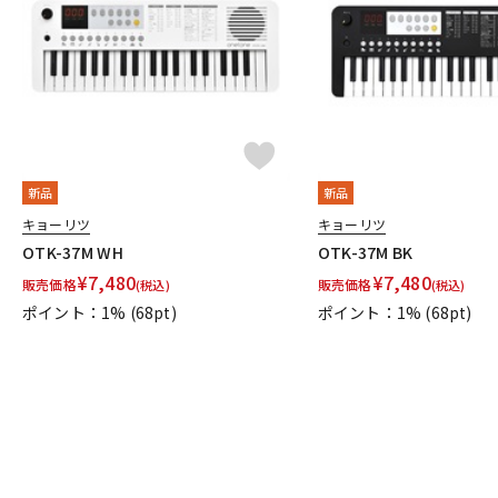
DJ機器
DTM
中古
ヴィンテー
新品
新品
キョーリツ
キョーリツ
OTK-37M WH
OTK-37M BK
¥
7,480
¥
7,480
販売価格
販売価格
(税込)
(税込)
ポイント：1%
(68pt)
ポイント：1%
(68pt)