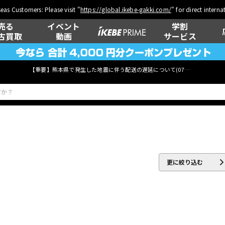
eas Customers: Please visit "
https://global.ikebe-gakki.com/
" for direct intern
売る
イベント
学割
古買取
動画
サービス
【重要】熊本県で発生した地震に伴う配送の遅延について(
07月29日
更新)
ベース
ウクレレ
更に絞り込む
管楽器
その他楽器