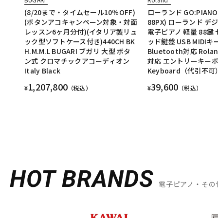
(8/20まで・タイムセール10％OFF)
ローランド GO:PIANO8
(ボタンアコキャンペーン対象・対面
88PX) ローランド 
レッスン6ヶ月分付)(イタリア製リュ
電子ピアノ 軽量 88鍵
ック型ソフトケース付き)440CH BK
ッド鍵盤 USB MIDI
H.M.M.L BUGARI ブガリ 大型 ボタ
Bluetooth対応 Rolan
ン式 クロマチックアコーディオン
対応 エントリーキーボー
Italy Black
Keyboard（代引不可
1,207,800
39,600
¥
（税込）
¥
（税込）
HOT BRANDS
電子ピアノ・その