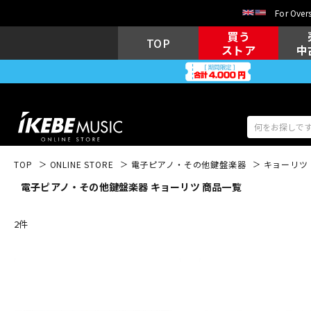
For Overs
買う
TOP
ストア
中
TOP
ONLINE STORE
電子ピアノ・その他鍵盤楽器
キョーリツ
電子ピアノ・その他鍵盤楽器 キョーリツ 商品一覧
アコギ/エレ
エレキギター
アコ
2
件
キーボード
電子ピアノ