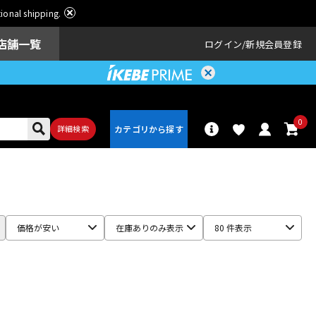
ational shipping.
店舗一覧
ログイン
新規会員登録
0
詳細検索
パーカッショ
ドラム
ン
価格が安い
在庫ありのみ表示
80 件表示
アンプ
エフェクター