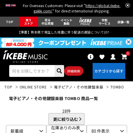
For Overseas Customers: Please visit "
https://global.ikebe-
gakki.com/
" for direct international shipping.
買う
売る
イベント
学割
TOP
店舗一覧
ストア
中古買取
動画
サービス
【重要】熊本県で発生した地震に伴う配送の遅延について(
07月29日
更新)
0
詳細検索
TOP
ONLINE STORE
電子ピアノ・その他鍵盤楽器
TOMBO
電子ピアノ・その他鍵盤楽器 TOMBO 商品一覧
18
件
更に絞り込む
エレキギター
アコギ/エレアコ
在庫ありのみ表
新着順
80 件表示