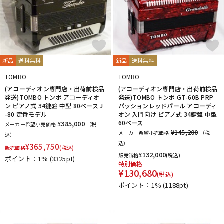
新品
送料無料
新品
送料無料
TOMBO
TOMBO
(アコーディオン専門店・出荷前検品
(アコーディオン専門店・出荷前検品
発送)TOMBO トンボ アコーディオ
発送)TOMBO トンボ GT-60B PRP
ン ピアノ式 34鍵盤 中型 80ベース J
パッションレッドパール アコーディ
-80 定番モデル
オン 入門向け ピアノ式 34鍵盤 中型
60ベース
¥385,000
メーカー希望小売価格
（税
¥145,200
メーカー希望小売価格
（税
込）
込）
¥
365,750
販売価格
(税込)
¥
132,000
販売価格
(税込)
ポイント：1%
(3325pt)
特別価格
¥
130,680
(税込)
ポイント：1%
(1188pt)