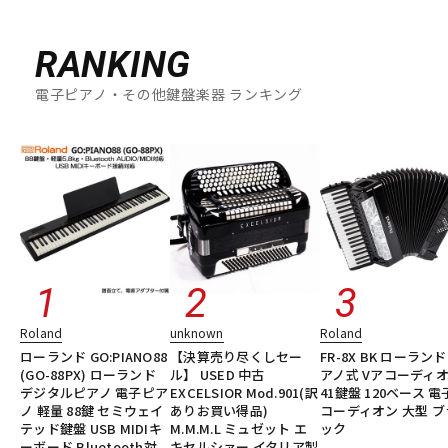
RANKING
電子ピアノ・その他鍵盤楽器 ランキング
Roland
unknown
Roland
ローランド GO:PIANO88
【決算売り尽くしセー
FR-8X BK ローランド
(GO-88PX) ローランド
ル】 USED 中古
アノ式 Vアコーディ
デジタルピアノ 電子ピア
EXCELSIOR Mod.901(訳
41鍵盤 120ベース 
ノ 軽量 88鍵 セミウェイ
ありお買い得品)
コーディオン 大型 ブ
テッド鍵盤 USB MIDIキ
M.M.M.L ミュゼット エ
ック
ーボード Bluetooth対
キセルシァー イタリア製