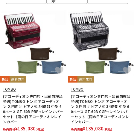
示
ベース
ウクレレ
ドラム
パーカッション
キーボード
電子ピアノ
管楽器
その他楽器
新品
送料無料
新品
送料無料
TOMBO
TOMBO
アンプ
エフェクター
(アコーディオン専門店・出荷前検品
(アコーディオン専門店・出荷前検品
発送)TOMBO トンボ アコーディオ
発送)TOMBO トンボ アコーディオ
ン 入門向け ピアノ式 34鍵盤 中型 6
ン 入門向け ピアノ式 34鍵盤 中型 6
0ベース GT-60B PRP+レインカバー
0ベース GT-60B CGP+レインカバ
セット【雨の日アコーディオンレイ
ーセット【雨の日アコーディオンレ
DJ機器
DTM
ンカバー...
インカバー...
¥
135,080
¥
135,080
販売価格
(税込)
販売価格
(税込)