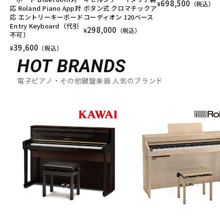
698,500
¥
（税込）
応 Roland Piano App対
ボタン式 クロマチックア
応 エントリーキーボード
コーディオン 120ベース
Entry Keyboard（代引
298,000
¥
（税込）
不可）
39,600
¥
（税込）
HOT BRANDS
電子ピアノ・その他鍵盤楽器 人気のブランド