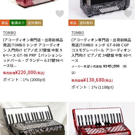
新品
動画あり
送料無料
新品
送料無料
TOMBO
TOMBO
(アコーディオン専門店・出荷前検品
(アコーディオン専門店・出荷前検品
発送)TOMBO トンボ アコーディオ
発送)TOMBO トンボ GT-60B CGP
ン 入門向け ピアノ式 37鍵盤 中型 9
コスモグレーパール アコーディオン
6ベース GT-96 PRP【パッションレ
入門向け ピアノ式 34鍵盤 中型 60ベ
ッドパール・グランデール37鍵96ベ
ース
ース仕...
¥145,200
メーカー希望小売価格
（税
¥
220,000
込）
販売価格
(税込)
ポイント：1%
(2000pt)
¥
130,680
販売価格
(税込)
ポイント：1%
(1188pt)