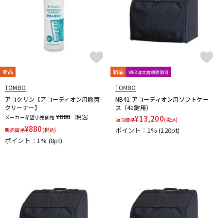
新品
新品
WEB注文店頭受取可
TOMBO
TOMBO
アコクリン【アコーディオン用除菌
NB41 アコーディオン用ソフトケー
クリーナー】
ス（41鍵用）
¥880
メーカー希望小売価格
（税込）
¥
13,200
販売価格
(税込)
¥
880
ポイント：1%
(120pt)
販売価格
(税込)
ポイント：1%
(8pt)