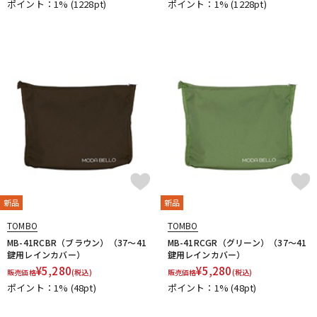
ポイント：1%
(1228pt)
ポイント：1%
(1228pt)
DTM オンライン納品
レコーディング機器
配信/ライブ機器
楽器アクセサリ
中古
ヴィンテージ
新品
新品
TOMBO
TOMBO
MB-41RCBR（ブラウン）（37～41
MB-41RCGR（グリーン）（37～41
鍵用レインカバー）
鍵用レインカバー）
¥
5,280
¥
5,280
販売価格
(税込)
販売価格
(税込)
ポイント：1%
(48pt)
ポイント：1%
(48pt)