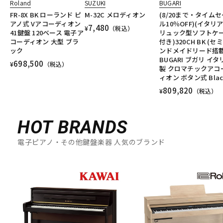
Roland
SUZUKI
BUGARI
FR-8X BK ローランド ピ
M-32C メロディオン
(8/20まで・タイムセ
アノ式 Vアコーディオン
ル10％OFF)(イタリ
7,480
¥
（税込）
41鍵盤 120ベース 電子ア
リュック型ソフトケ
コーディオン 大型 ブラ
付き)320CH BK (セ
ック
ンドメイドリード搭載
BUGARI ブガリ イタ
698,500
¥
（税込）
製 クロマチックアコ
ィオン ボタン式 Blac
809,820
¥
（税込）
HOT BRANDS
電子ピアノ・その他鍵盤楽器 人気のブランド