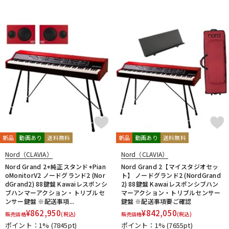
DTM オンライン納品
レコーディング機器
配信/ライブ機器
楽器アクセサリ
中古
ヴィンテージ
新品
動画あり
送料無料
新品
動画あり
送料無料
Nord（CLAVIA）
Nord（CLAVIA）
Nord Grand 2+純正スタンド+Pian
Nord Grand 2【マイスタジオセッ
oMonitorV2 ノードグランド2 (Nor
ト】 ノードグランド2 (NordGrand
dGrand2) 88鍵盤 Kawaiレスポンシ
2) 88鍵盤 Kawaiレスポンシブハン
ブハンマーアクション・トリブルセ
マーアクション・トリブルセンサー
ンサー鍵盤 ※配送事項...
鍵盤 ※配送事項要ご確認
¥
862,950
¥
842,050
販売価格
(税込)
販売価格
(税込)
ポイント：1%
(7845pt)
ポイント：1%
(7655pt)