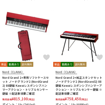
新品
動画あり
送料無料
新品
動画あり
送料無料
Nord（CLAVIA）
Nord（CLAVIA）
Nord Grand 2+専用ソフトケースセ
Nord Grand 2+純正スタンドセット
ット ノードグランド2 (NordGrand
ノードグランド2 (NordGrand2) 88
2) 88鍵盤 Kawaiレスポンシブハン
鍵盤 Kawaiレスポンシブハンマーア
マーアクション・トリブルセンサー
クション・トリブルセンサー鍵盤 ※
鍵盤 ※配送事項要ご確認
配送事項要ご確認
¥
815,100
¥
758,450
販売価格
(税込)
販売価格
(税込)
ポイント：1%
(7410pt)
ポイント：1%
(6895pt)