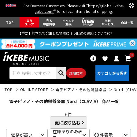
For Overseas Customers: Please visit "
https://global.ikebe-
gakki.com/
" for direct international shipping.
買う
売る
イベント
学割
TOP
店舗一覧
ストア
中古買取
動画
サービス
【重要】熊本県で発生した地震に伴う配送の遅延について(
07月29日
更新)
0
詳細検索
TOP
ONLINE STORE
電子ピアノ・その他鍵盤楽器
Nord（CLAV
電子ピアノ・その他鍵盤楽器 Nord（CLAVIA） 商品一覧
6
件
更に絞り込む
エレキギター
アコギ/エレアコ
在庫ありのみ表
価格が高い
60 件表示