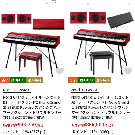
示
ベース
ウクレレ
ドラム
パーカッション
キーボード
電子ピアノ
管楽器
その他楽器
新品
動画あり
送料無料
新品
動画あり
送料無料
Nord（CLAVIA）
Nord（CLAVIA）
アンプ
エフェクター
Nord Grand 2【マイルームセット
Nord Grand 2【マイルームセット
B】 ノードグランド2 (NordGrand
A】 ノードグランド2 (NordGrand
2) 88鍵盤 Kawaiレスポンシブハン
2) 88鍵盤 Kawaiレスポンシブハン
マーアクション・トリブルセンサー
マーアクション・トリブルセンサー
鍵盤 ※配送事項要ご確認
鍵盤 ※配送事項要ご確認
DJ機器
DTM
¥
943,250
¥
886,600
販売価格
(税込)
販売価格
(税込)
ポイント：1%
(8575pt)
ポイント：1%
(8060pt)