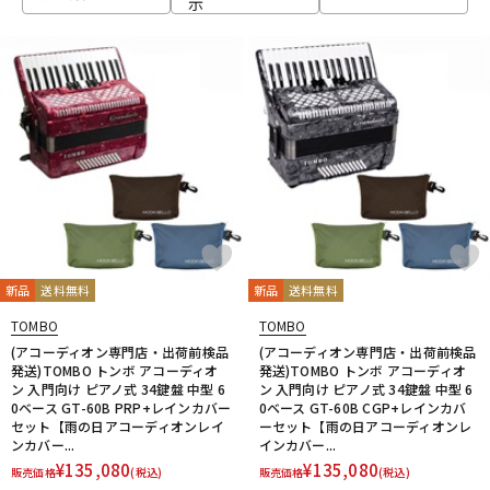
示
ベース
ウクレレ
ドラム
パーカッション
キーボード
電子ピアノ
管楽器
その他楽器
新品
送料無料
新品
送料無料
TOMBO
TOMBO
アンプ
エフェクター
(アコーディオン専門店・出荷前検品
(アコーディオン専門店・出荷前検品
発送)TOMBO トンボ アコーディオ
発送)TOMBO トンボ アコーディオ
ン 入門向け ピアノ式 34鍵盤 中型 6
ン 入門向け ピアノ式 34鍵盤 中型 6
0ベース GT-60B PRP+レインカバー
0ベース GT-60B CGP+レインカバ
セット【雨の日アコーディオンレイ
ーセット【雨の日アコーディオンレ
DJ機器
DTM
ンカバー...
インカバー...
¥
135,080
¥
135,080
販売価格
(税込)
販売価格
(税込)