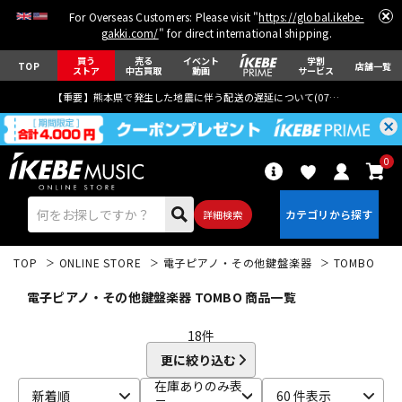
For Overseas Customers: Please visit "
https://global.ikebe-
gakki.com/
" for direct international shipping.
買う
売る
イベント
学割
TOP
店舗一覧
ストア
中古買取
動画
サービス
【重要】熊本県で発生した地震に伴う配送の遅延について(
07月29日
更新)
0
詳細検索
TOP
ONLINE STORE
電子ピアノ・その他鍵盤楽器
TOMBO
電子ピアノ・その他鍵盤楽器 TOMBO 商品一覧
18
件
更に絞り込む
エレキギター
アコギ/エレアコ
在庫ありのみ表
新着順
60 件表示