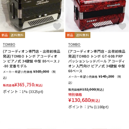
新品
送料無料
新品
送料無料
TOMBO
TOMBO
(アコーディオン専門店・出荷前検品
(アコーディオン専門店・出荷前検品
発送)TOMBO トンボ アコーディオ
発送)TOMBO トンボ GT-60B PRP
ン ピアノ式 34鍵盤 中型 80ベース J
パッションレッドパール アコーディ
-80 定番モデル
オン 入門向け ピアノ式 34鍵盤 中型
60ベース
¥385,000
メーカー希望小売価格
（税
¥145,200
メーカー希望小売価格
（税
込）
込）
¥
365,750
販売価格
(税込)
¥
132,000
販売価格
(税込)
ポイント：1%
(3325pt)
特別価格
¥
130,680
(税込)
ポイント：1%
(1188pt)