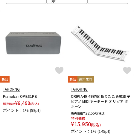
示
ベース
ウクレレ
ドラム
パーカッション
キーボード
電子ピアノ
管楽器
その他楽器
新品
新品
送料無料
TAHORNG
TAHORNG
アンプ
エフェクター
Pianobar OPBS1PB
ORIPIA49 49鍵盤 折りたたみ式電子
ピアノ MIDIキーボード オリピア タ
¥
6,490
販売価格
(税込)
ホーン
ポイント：1%
(59pt)
¥
22,550
販売価格
(税込)
DJ機器
DTM
特別価格
¥
15,950
(税込)
ポイント：1%
(145pt)