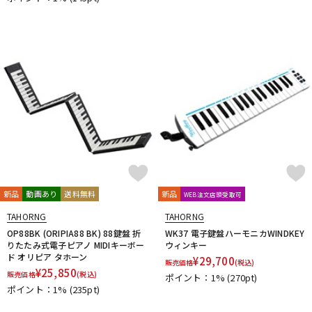
新品
動画あり
送料無料
新品
WEB注文店頭受取可
TAHORNG
TAHORNG
OP88BK (ORIPIA88 BK) 88鍵盤 折
WK37 電子鍵盤ハーモニカWINDKEY
りたたみ式電子ピアノ MIDIキーボー
ウィンキー
ド オリピア タホーン
¥
29,700
販売価格
(税込)
¥
25,850
販売価格
(税込)
ポイント：1%
(270pt)
ポイント：1%
(235pt)