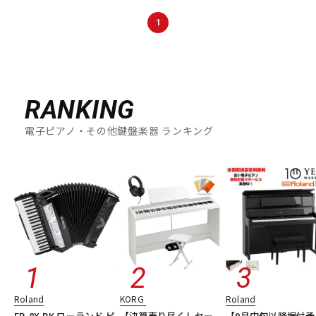
1
RANKING
電子ピアノ・その他鍵盤楽器 ランキング
Roland
KORG
Roland
FR-8X BK ローランド ピ
【決算売り尽くしセー
【9月中旬以降据付予