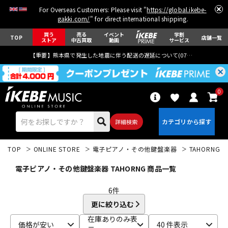
For Overseas Customers: Please visit "
https://global.ikebe-
gakki.com/
" for direct international shipping.
買う
売る
イベント
学割
TOP
店舗一覧
ストア
中古買取
動画
サービス
【重要】熊本県で発生した地震に伴う配送の遅延について(
07月29日
更新)
0
詳細検索
TOP
ONLINE STORE
電子ピアノ・その他鍵盤楽器
TAHORNG
電子ピアノ・その他鍵盤楽器 TAHORNG 商品一覧
6
件
更に絞り込む
エレキギター
アコギ/エレアコ
在庫ありのみ表
価格が安い
40 件表示