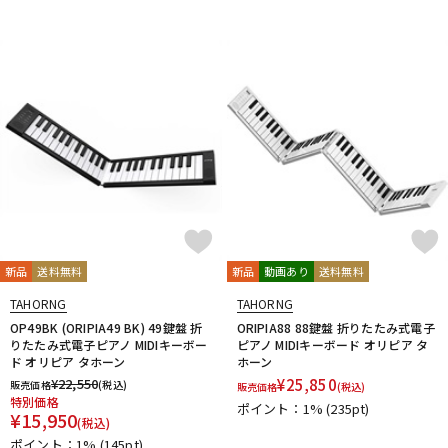
DTM オンライン納品
レコーディング機器
配信/ライブ機器
楽器アクセサリ
中古
ヴィンテージ
新品
送料無料
新品
動画あり
送料無料
TAHORNG
TAHORNG
OP49BK (ORIPIA49 BK) 49鍵盤 折
ORIPIA88 88鍵盤 折りたたみ式電子
りたたみ式電子ピアノ MIDIキーボー
ピアノ MIDIキーボード オリピア タ
ド オリピア タホーン
ホーン
¥
22,550
¥
25,850
販売価格
(税込)
販売価格
(税込)
特別価格
ポイント：1%
(235pt)
¥
15,950
(税込)
ポイント：1%
(145pt)