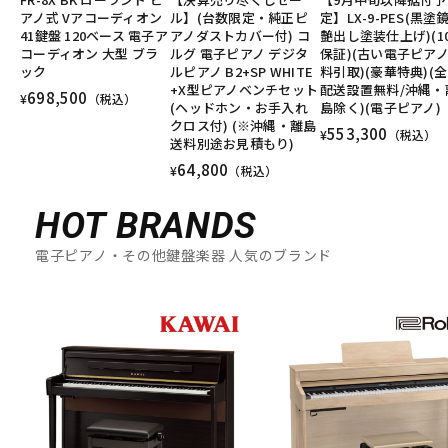
アノ式 Vアコーディオン
ル】(台数限定・純正ピ
定】LX-9-PES(黒塗
41鍵盤 120ベース 電子ア
アノダストカバー付) コ
艶出し塗装仕上げ)(1
コーディオン 大型 ブラ
ルグ 電子ピアノ デジタ
保証)(古い電子ピア
ック
ルピアノ B2+SP WHITE
料引取)(豪華特典)(
+X型ピアノベンチセット
配送設置無料/沖縄・
698,500
¥
（税込）
(ヘッドホン・お手入れ
島除く)(電子ピアノ)
クロス付) (※沖縄・離島
553,300
¥
（税込）
送料別途お見積もり)
64,800
¥
（税込）
HOT BRANDS
電子ピアノ・その他鍵盤楽器 人気のブランド