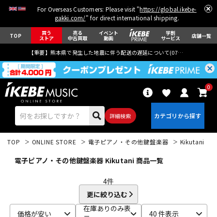
For Overseas Customers: Please visit "
https://global.ikebe-
gakki.com/
" for direct international shipping.
買う
売る
イベント
学割
TOP
店舗一覧
ストア
中古買取
動画
サービス
【重要】熊本県で発生した地震に伴う配送の遅延について(
07月29日
更新)
0
詳細検索
TOP
ONLINE STORE
電子ピアノ・その他鍵盤楽器
Kikutani
電子ピアノ・その他鍵盤楽器 Kikutani 商品一覧
4
件
更に絞り込む
エレキギター
アコギ/エレアコ
在庫ありのみ表
価格が安い
40 件表示