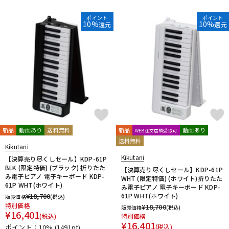
DTM オンライン納品
レコーディング機器
ポイント
ポイント
10%
10%
還元
還元
配信/ライブ機器
楽器アクセサリ
中古
ヴィンテージ
新品
動画あり
送料無料
新品
動画あり
WEB注文店頭受取可
送料無料
Kikutani
Kikutani
【決算売り尽くしセール】KDP-61P
BLK (限定特価) (ブラック) 折りたた
【決算売り尽くしセール】KDP-61P
み電子ピアノ 電子キーボード KDP-
WHT (限定特価) (ホワイト)折りたた
61P WHT(ホワイト)
み電子ピアノ 電子キーボード KDP-
¥
18,700
61P WHT(ホワイト)
販売価格
(税込)
特別価格
¥
18,700
販売価格
(税込)
¥
16,401
(税込)
特別価格
¥
16,401
ポイント：10%
(1491pt)
(税込)