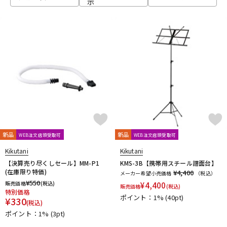
示
ベース
ウクレレ
ドラム
パーカッション
キーボード
電子ピアノ
管楽器
その他楽器
新品
新品
WEB注文店頭受取可
WEB注文店頭受取可
Kikutani
Kikutani
アンプ
エフェクター
【決算売り尽くしセール】MM-P1
KMS-3B【携帯用スチール譜面台】
(在庫限り特価)
¥4,400
メーカー希望小売価格
（税込）
¥
550
販売価格
(税込)
¥
4,400
販売価格
(税込)
特別価格
ポイント：1%
(40pt)
DJ機器
DTM
¥
330
(税込)
ポイント：1%
(3pt)