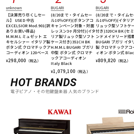
unknown
BUGARI
BUGARI
【決算売り尽くしセー
(8/20まで・タイムセー
(8/20まで・タイムセ
ル】 USED 中古
ル10％OFF)(ボタンアコ
ル10％OFF)(イタリ
EXCELSIOR Mod.901(訳
キャンペーン対象・対面
リュック型ソフトケ
ありお買い得品)
レッスン3ヶ月分付)(イタ
付き)320CH BK (セ
M.M.M.L ミュゼット エ
リア製リュック型ソフト
ンドメイドリード搭載
キセルシァー イタリア製
ケース付き)351CH BK
BUGARI ブガリ イタ
ボタン式 クロマチックア
H.M.M.L BUGARI ブガリ
製 クロマチックアコ
コーディオン 120ベース
中型 ボタン式 クロマチ
ィオン ボタン式 Blac
ックアコーディオン
298,000
809,820
¥
（税込）
¥
（税込）
Italy Black
1,079,100
¥
（税込）
HOT BRANDS
電子ピアノ・その他鍵盤楽器 人気のブランド