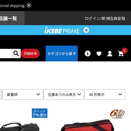
ational shipping.
店舗一覧
ログイン
新規会員登録
0
詳細検索
パーカッショ
ドラム
ン
新着順
在庫ありのみ表示
40 件表示
アンプ
エフェクター
ポイント
5%
還元