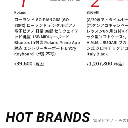
Roland
BUGARI
ローランド GO:PIANO88 (GO-
(8/20まで・タイムセー
88PX) ローランド デジタルピアノ
(ボタンアコキャンペ
電子ピアノ 軽量 88鍵 セミウェイテ
レッスン6ヶ月分付)(
ッド鍵盤 USB MIDIキーボード
ック型ソフトケース付き)
Bluetooth対応 Roland Piano App
H.M.M.L BUGARI 
対応 エントリーキーボード Entry
ン式 クロマチックア
Keyboard（代引不可）
Italy Black
39,600
1,207,800
¥
（税込）
¥
（税込）
HOT BRANDS
電子ピアノ・その