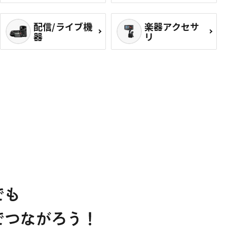
配信/ライブ機
楽器アクセサ
器
リ