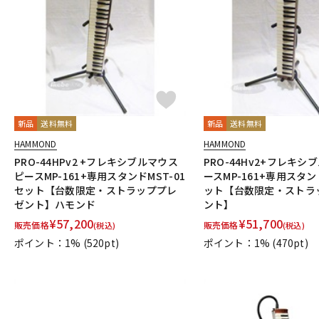
DJ機器
DTM
中古
ヴィンテー
新品
送料無料
新品
送料無料
HAMMOND
HAMMOND
PRO-44HPv2 +フレキシブルマウス
PRO-44Hv2+フレキシ
ピースMP-161+専用スタンドMST-01
ースMP-161+専用スタン
セット【台数限定・ストラッププレ
ット【台数限定・ストラ
ゼント】ハモンド
ント】
¥
57,200
¥
51,700
販売価格
販売価格
(税込)
(税込)
ポイント：1%
(520pt)
ポイント：1%
(470pt)