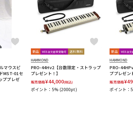
DTM オンラ
レコーディン
イン納品
グ機器
ジ
新品
送料無料
新品
WEB注文店頭受取可
WEB注
HAMMOND
HAMMOND
ブルマウスピ
PRO-44Hv2【台数限定・ストラップ
PRO-44
ドMST-01セ
プレゼント！】
ププレゼン
ッププレゼ
¥
44,000
¥
49
販売価格
販売価格
(税込)
ポイント：5%
(2000pt)
ポイント：