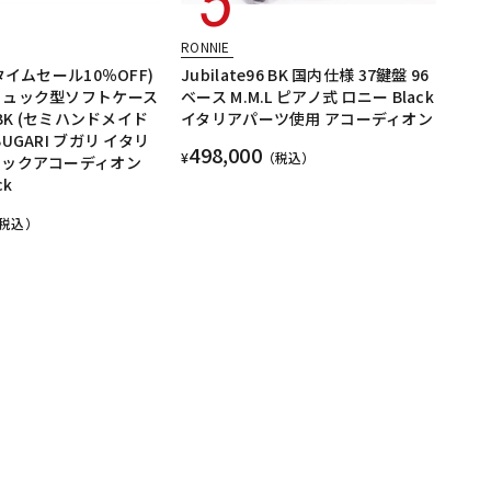
RONNIE
タイムセール10％OFF)
Jubilate96 BK 国内仕様 37鍵盤 96
リュック型ソフトケース
ベース M.M.L ピアノ式 ロニー Black
 BK (セミハンドメイド
イタリアパーツ使用 アコーディオン
UGARI ブガリ イタリ
498,000
¥
（税込）
チックアコーディオン
ck
税込）