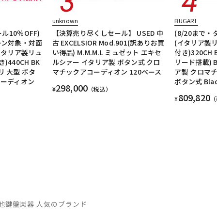
unknown
BUGARI
ル10％OFF)
【決算売り尽くしセール】 USED 中
(8/20まで・
ーン対象・対面
古 EXCELSIOR Mod.901(訳ありお買
(イタリア製
イタリア製リュ
い得品) M.M.M.L ミュゼット エキセ
付き)320CH
440CH BK
ルシァー イタリア製 ボタン式 クロ
リード搭載) B
ブガリ 大型 ボタ
マチックアコーディオン 120ベース
ア製 クロマ
コーディオン
ボタン式 Bla
298,000
¥
（税込）
809,820
¥
（
他鍵盤楽器 人気のブランド