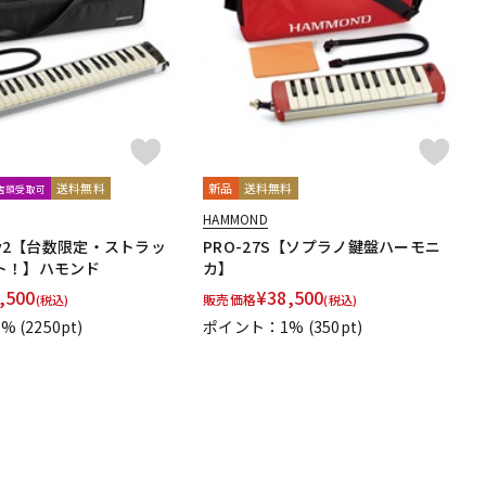
配信/ライブ
楽器アクセサ
機器
リ
送料無料
新品
送料無料
文店頭受取可
HAMMOND
HPv2【台数限定・ストラッ
PRO-27S【ソプラノ鍵盤ハーモニ
ト！】ハモンド
カ】
,500
¥
38,500
販売価格
(税込)
(税込)
5%
(2250pt)
ポイント：1%
(350pt)