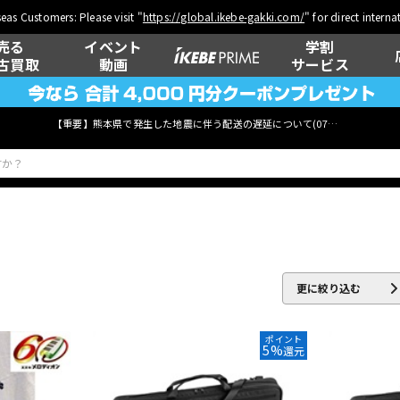
eas Customers: Please visit "
https://global.ikebe-gakki.com/
" for direct intern
売る
イベント
学割
古買取
動画
サービス
【重要】熊本県で発生した地震に伴う配送の遅延について(
07月29日
更新)
ベース
ウクレレ
更に絞り込む
管楽器
その他楽器
ポイント
5%
還元