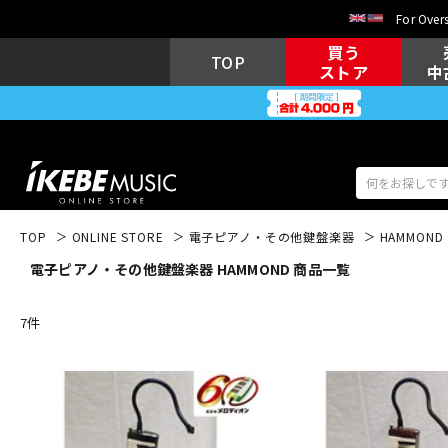
For Overs
買う
TOP
ストア
中
TOP
ONLINE STORE
電子ピアノ・その他鍵盤楽器
HAMMOND
電子ピアノ・その他鍵盤楽器 HAMMOND 商品一覧
アコギ/エレ
エレキギター
アコ
7
件
キーボード
電子ピアノ